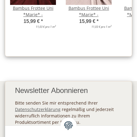
Bambus Frottee Uni
Bambus Frottee Uni
Bambu
*Marie* -
*Marie* -
*Mar
15,99 €
*
15,99 €
*
2
2
11,03 € pro 1 m
11,03 € pro 1 m
Newsletter Abonnieren
Bitte senden Sie mir entsprechend Ihrer
Datenschutzerklärung
regelmäßig und jederzeit
widerruflich Informationen zu Ihrem
Produktsortiment per E-Mail zu.
Abonnieren