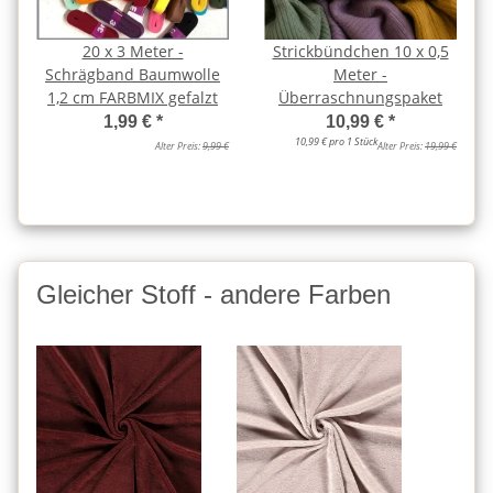
20 x 3 Meter -
Strickbündchen 10 x 0,5
Schrägband Baumwolle
Meter -
1,2 cm FARBMIX gefalzt
Überraschnungspaket
1,99 €
*
10,99 €
*
10,99 € pro 1 Stück
Alter Preis:
9,99 €
Alter Preis:
19,99 €
Gleicher Stoff - andere Farben