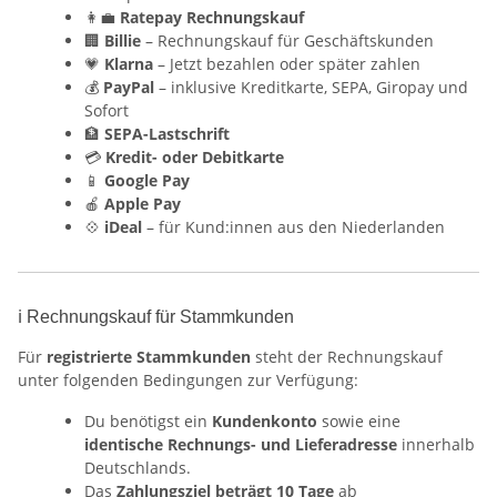
👩‍💼
Ratepay Rechnungskauf
🏢
Billie
– Rechnungskauf für Geschäftskunden
💗
Klarna
– Jetzt bezahlen oder später zahlen
💰
PayPal
– inklusive Kreditkarte, SEPA, Giropay und
Sofort
🏦
SEPA-Lastschrift
💳
Kredit- oder Debitkarte
📱
Google Pay
🍎
Apple Pay
💠
iDeal
– für Kund:innen aus den Niederlanden
ℹ️ Rechnungskauf für Stammkunden
Für
registrierte Stammkunden
steht der Rechnungskauf
unter folgenden Bedingungen zur Verfügung:
Du benötigst ein
Kundenkonto
sowie eine
identische Rechnungs- und Lieferadresse
innerhalb
Deutschlands.
Das
Zahlungsziel beträgt 10 Tage
ab