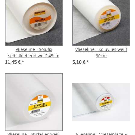
Vlieseline - Solufix
Vlieseline - Soluvlies weiß
selbstklebend weiß 45cm
90cm
11,45 €
*
5,10 €
*
Vlieseline - Stickvlies weiß
Vlieseline - Vlieseinlage F