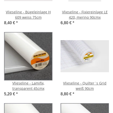
Vlieseline - Bügeleinlage H
Vlieseline - Fixiereinlage LE
609 weiss 75cm
420, merino 90cmx
8,40 €
*
6,80 €
*
Vlieseline - Lamifix,
Vlieseline - Quilter´s Grid
transparent 45cmx
weiß 90cm
5,20 €
*
8,80 €
*