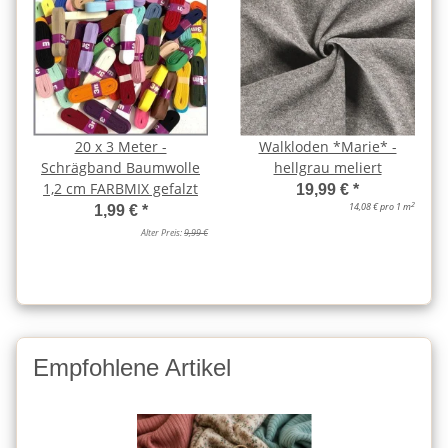
20 x 3 Meter -
Walkloden *Marie* -
Schrägband Baumwolle
hellgrau meliert
1,2 cm FARBMIX gefalzt
19,99 €
*
2
14,08 € pro 1 m
1,99 €
*
Alter Preis:
9,99 €
Empfohlene Artikel