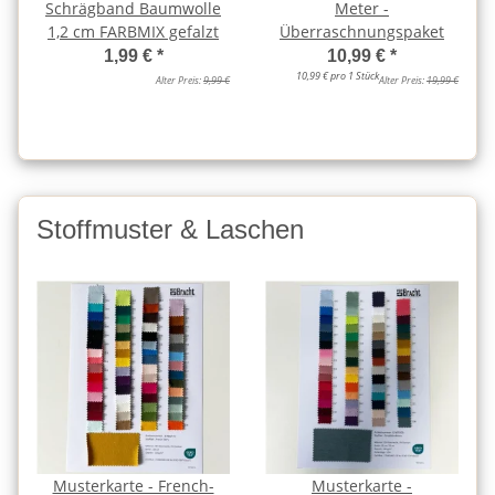
Schrägband Baumwolle
Meter -
1,2 cm FARBMIX gefalzt
Überraschnungspaket
1,99 €
*
10,99 €
*
10,99 € pro 1 Stück
Alter Preis:
9,99 €
Alter Preis:
19,99 €
Stoffmuster & Laschen
Musterkarte - French-
Musterkarte -