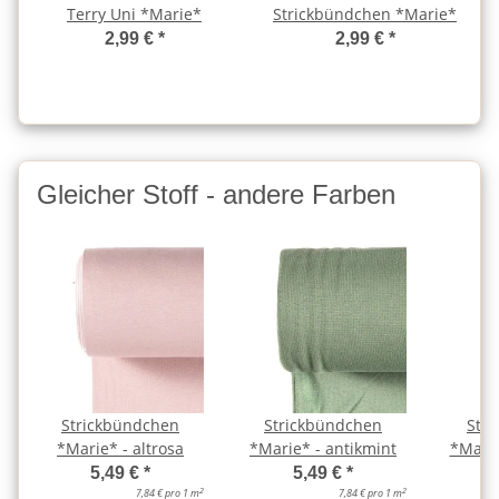
Terry Uni *Marie*
Strickbündchen *Marie*
2,99 €
*
2,99 €
*
Gleicher Stoff - andere Farben
Strickbündchen
Strickbündchen
Str
*Marie* - altrosa
*Marie* - antikmint
*Marie
5,49 €
*
5,49 €
*
2
2
7,84 € pro 1 m
7,84 € pro 1 m