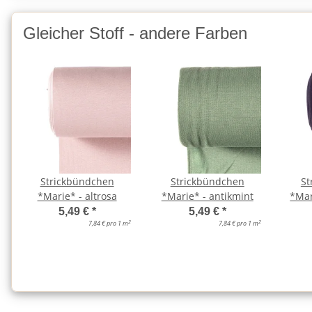
Gleicher Stoff - andere Farben
Strickbündchen
Strickbündchen
St
*Marie* - altrosa
*Marie* - antikmint
*Mar
5,49 €
*
5,49 €
*
2
2
7,84 € pro 1 m
7,84 € pro 1 m