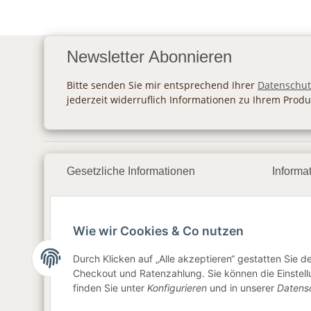
Newsletter Abonnieren
Bitte senden Sie mir entsprechend Ihrer
Datenschut
jederzeit widerruflich Informationen zu Ihrem Produ
Gesetzliche Informationen
Informa
Datenschutz
Zahlu
Wie wir Cookies & Co nutzen
AGB
Vers
Sitemap
Newsl
Durch Klicken auf „Alle akzeptieren“ gestatten Sie 
Checkout und Ratenzahlung. Sie können die Einstellu
Impressum
finden Sie unter
Konfigurieren
und in unserer
Datens
Widerrufsrecht