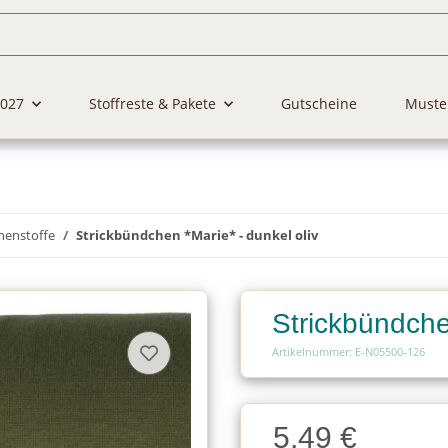
2027
Stoffreste & Pakete
Gutscheine
Muste
henstoffe
Strickbündchen *Marie* - dunkel oliv
Strickbündche
Artikelnummer: E-N05500-126
Charge
5,49 €
Charge