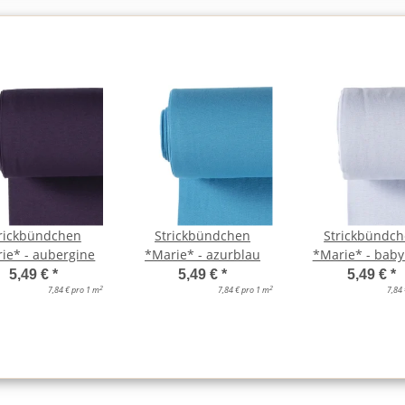
rickbündchen
Strickbündchen
Strickbündc
ie* - aubergine
*Marie* - azurblau
*Marie* - baby
5,49 €
*
5,49 €
*
5,49 €
*
2
2
7,84 € pro 1 m
7,84 € pro 1 m
7,84