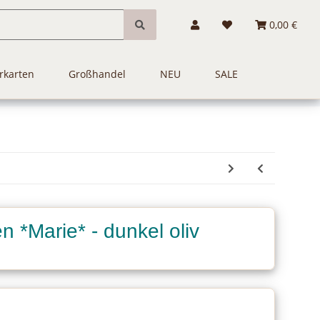
0,00 €
rkarten
Großhandel
NEU
SALE
n *Marie* - dunkel oliv