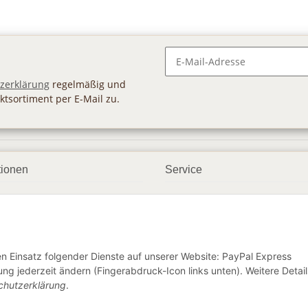
Newsletter Abonnieren
zerklärung
regelmäßig und
ktsortiment per E-Mail zu.
tionen
Service
ngsmöglichkeiten
Geschenkgutscheine
andbedingungen
Großhandel
etter
den Einsatz folgender Dienste auf unserer Website: PayPal Express
ng jederzeit ändern (Fingerabdruck-Icon links unten). Weitere Detail
chutzerklärung
.