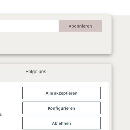
Abonnieren
Folge uns
▶️ YouTube
Alle akzeptieren
📘 Facebook
📸 Instagram
Konfigurieren
s
🎵 TikTok
Ablehnen
💬 WhatsApp