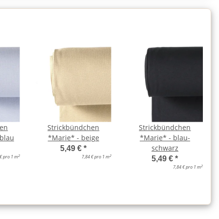
hen
Strickbündchen
Strickbündchen
blau
*Marie* - beige
*Marie* - blau-
schwarz
5,49 €
*
2
2
 € pro 1 m
7,84 € pro 1 m
5,49 €
*
2
7,84 € pro 1 m