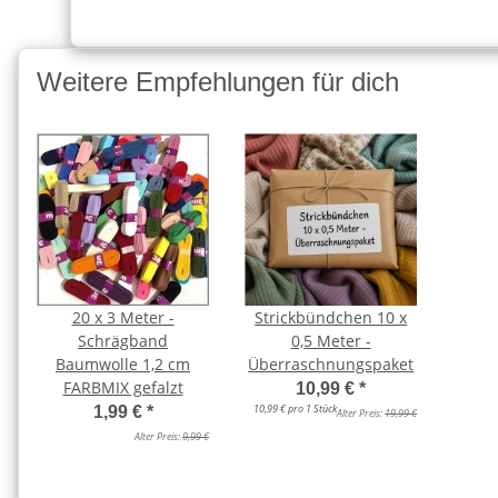
Weitere Empfehlungen für dich
20 x 3 Meter -
Strickbündchen 10 x
Schrägband
0,5 Meter -
Baumwolle 1,2 cm
Überraschnungspaket
FARBMIX gefalzt
10,99 €
*
10,99 € pro 1 Stück
1,99 €
*
Alter Preis:
19,99 €
Alter Preis:
9,99 €