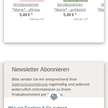
Strickbündchen
Strickbündchen
Str
*Marie* - altrosa
*Marie* - antikmint
*Marie
5,49 €
*
5,49 €
*
2
2
7,84 € pro 1 m
7,84 € pro 1 m
Newsletter Abonnieren
Bitte senden Sie mir entsprechend Ihrer
Datenschutzerklärung
regelmäßig und jederzeit
widerruflich Informationen zu Ihrem
Produktsortiment per E-Mail zu.
Abonnieren
Wie wir Cookies & Co nutzen