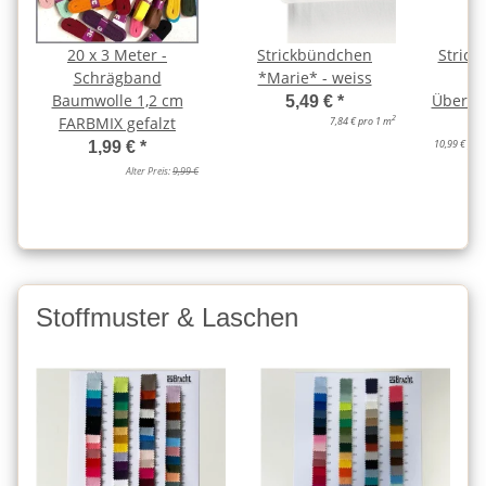
20 x 3 Meter -
Strickbündchen
Strick
Schrägband
*Marie* - weiss
0
Baumwolle 1,2 cm
Überra
5,49 €
*
FARBMIX gefalzt
2
7,84 € pro 1 m
10,99 € pro 
1,99 €
*
Alter Preis:
9,99 €
Stoffmuster & Laschen