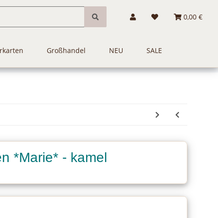
0,00 €
rkarten
Großhandel
NEU
SALE
n *Marie* - kamel