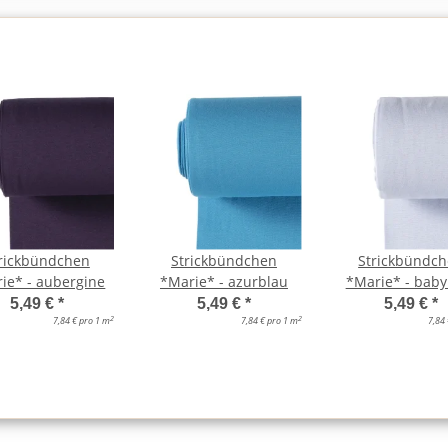
rickbündchen
Strickbündchen
Strickbündc
ie* - aubergine
*Marie* - azurblau
*Marie* - baby
5,49 €
*
5,49 €
*
5,49 €
*
2
2
7,84 € pro 1 m
7,84 € pro 1 m
7,84