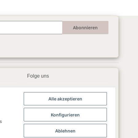
Abonnieren
Folge uns
▶️ YouTube
Alle akzeptieren
📘 Facebook
📸 Instagram
Konfigurieren
s
🎵 TikTok
Ablehnen
💬 WhatsApp