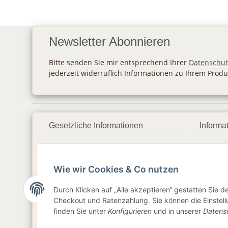
Newsletter Abonnieren
Bitte senden Sie mir entsprechend Ihrer
Datenschut
jederzeit widerruflich Informationen zu Ihrem Produ
Gesetzliche Informationen
Informa
Datenschutz
Zahlu
Wie wir Cookies & Co nutzen
AGB
Vers
Sitemap
Newsl
Durch Klicken auf „Alle akzeptieren“ gestatten Sie 
Checkout und Ratenzahlung. Sie können die Einstellu
Impressum
finden Sie unter
Konfigurieren
und in unserer
Datens
Widerrufsrecht