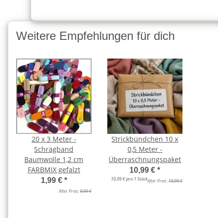
Weitere Empfehlungen für dich
20 x 3 Meter -
Strickbündchen 10 x
Schrägband
0,5 Meter -
Baumwolle 1,2 cm
Überraschnungspaket
FARBMIX gefalzt
10,99 €
*
10,99 € pro 1 Stück
1,99 €
*
Alter Preis:
19,99 €
Alter Preis:
9,99 €