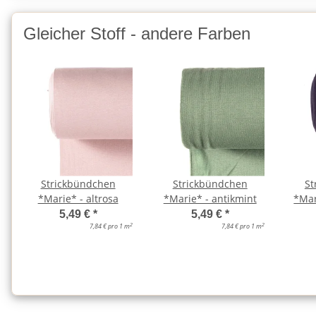
Gleicher Stoff - andere Farben
Strickbündchen
Strickbündchen
St
*Marie* - altrosa
*Marie* - antikmint
*Mar
5,49 €
*
5,49 €
*
2
2
7,84 € pro 1 m
7,84 € pro 1 m