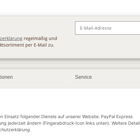
Newsletter Abonnieren
zerklärung
regelmäßig und
ktsortiment per E-Mail zu.
tionen
Service
ngsmöglichkeiten
Geschenkgutscheine
andbedingungen
Großhandel
etter
den Einsatz folgender Dienste auf unserer Website: PayPal Express
ng jederzeit ändern (Fingerabdruck-Icon links unten). Weitere Detail
chutzerklärung
.