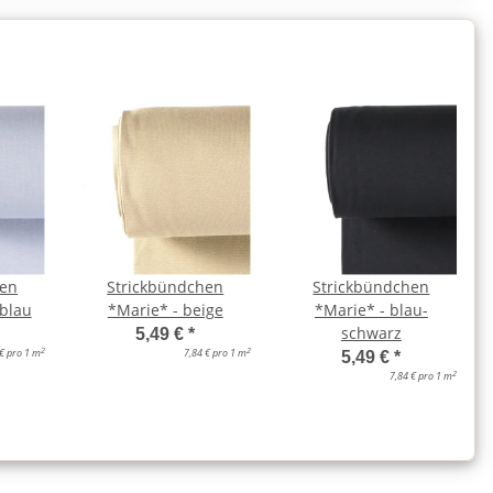
hen
Strickbündchen
Strickbündchen
blau
*Marie* - beige
*Marie* - blau-
schwarz
5,49 €
*
2
2
 € pro 1 m
7,84 € pro 1 m
5,49 €
*
2
7,84 € pro 1 m