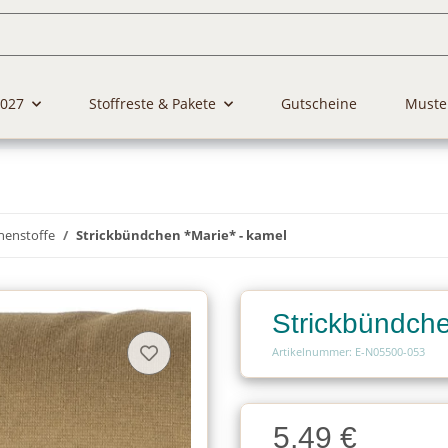
2027
Stoffreste & Pakete
Gutscheine
Muste
henstoffe
Strickbündchen *Marie* - kamel
Strickbündche
Artikelnummer: E-N05500-053
Charge
5,49 €
Charge