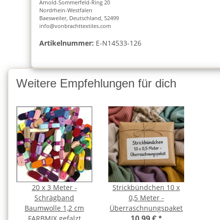
Arnold-Sommerfeld-Ring 20
Nordrhein-Westfalen
Baesweiler, Deutschland, 52499
info@vonbrachttextiles.com
Artikelnummer:
E-N14533-126
Weitere Empfehlungen für dich
20 x 3 Meter -
Strickbündchen 10 x
Schrägband
0,5 Meter -
Baumwolle 1,2 cm
Überraschnungspaket
FARBMIX gefalzt
10,99 €
*