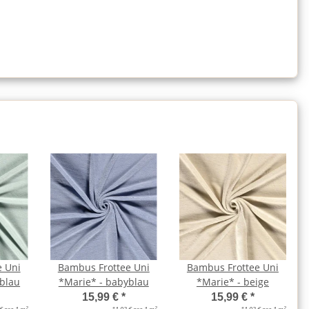
e Uni
Bambus Frottee Uni
Bambus Frottee Uni
blau
*Marie* - babyblau
*Marie* - beige
15,99 €
*
15,99 €
*
2
2
2