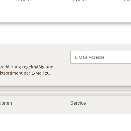
11,03 € pro 1 m
11,03 € pro 1 m
11,03 
Newsletter Abonnieren
zerklärung
regelmäßig und
ktsortiment per E-Mail zu.
tionen
Service
ngsmöglichkeiten
Geschenkgutscheine
andbedingungen
Großhandel