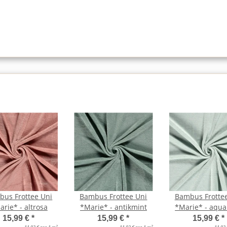
us Frottee Uni
Bambus Frottee Uni
Bambus Frotte
rie* - altrosa
*Marie* - antikmint
*Marie* - aqua
15,99 €
*
15,99 €
*
15,99 €
*
2
2