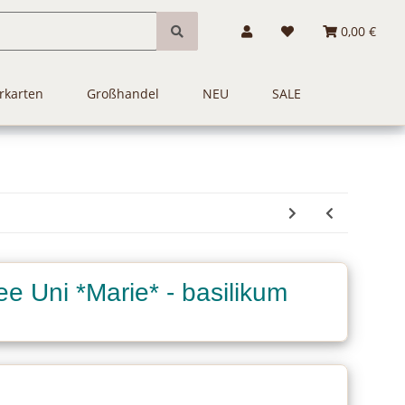
0,00 €
rkarten
Großhandel
NEU
SALE
e Uni *Marie* - basilikum