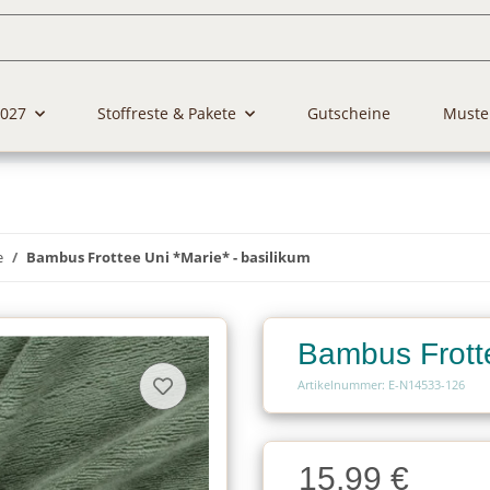
2027
Stoffreste & Pakete
Gutscheine
Muste
e
Bambus Frottee Uni *Marie* - basilikum
Bambus Frotte
Artikelnummer: E-N14533-126
Charge
15,99 €
Charge