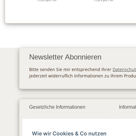
11,03 € pro 1 m
11,03 € pro 1 m
Newsletter Abonnieren
Bitte senden Sie mir entsprechend Ihrer
Datenschut
jederzeit widerruflich Informationen zu Ihrem Produ
Gesetzliche Informationen
Informa
Datenschutz
Zahlu
Wie wir Cookies & Co nutzen
AGB
Vers