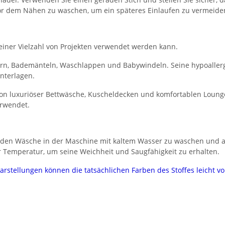
 vor dem Nähen zu waschen, um ein späteres Einlaufen zu vermeide
n einer Vielzahl von Projekten verwendet werden kann.
chern, Bademänteln, Waschlappen und Babywindeln. Seine hypoalle
nterlagen.
g von luxuriöser Bettwäsche, Kuscheldecken und komfortablen Lou
rwendet.
nden Wäsche in der Maschine mit kaltem Wasser zu waschen und a
er Temperatur, um seine Weichheit und Saugfähigkeit zu erhalten.
darstellungen können die tatsächlichen Farben des Stoffes leicht 