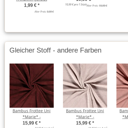
10,99 € pro 1 Stück
1,99 €
*
Alter Preis:
19,99 €
Alter Preis:
9,99 €
Gleicher Stoff - andere Farben
Bambus Frottee Uni
Bambus Frottee Uni
Bamb
*Marie* -
*Marie* -
*Ma
15,99 €
*
15,99 €
*
2
2