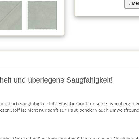
eit und überlegene Saugfähigkeit!
und hoch saugfähiger Stoff. Er ist bekannt für seine hypoallergenen
ieser Stoff ist nicht nur sanft zur Haut, sondern auch umweltfreu
del. Verwenden Sie einen geraden Stich und stellen Sie sicher, das