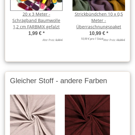
20 x 3 Meter -
Strickbündchen 10 x 0,5
Schrägband Baumwolle
Meter -
1,2 cm FARBMIX gefalzt
Überraschnungspaket
1,99 €
*
10,99 €
*
10,99 € pro 1 Stück
Alter Preis:
9,99 €
Alter Preis:
19,99 €
Gleicher Stoff - andere Farben