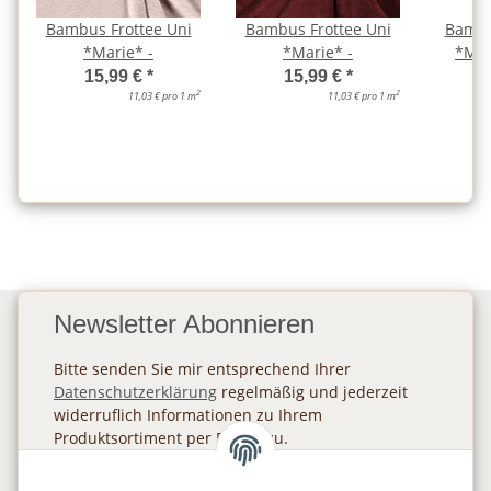
Bambus Frottee Uni
Bambus Frottee Uni
Bambu
*Marie* -
*Marie* -
*Mar
15,99 €
*
15,99 €
*
2
2
11,03 € pro 1 m
11,03 € pro 1 m
Newsletter Abonnieren
Bitte senden Sie mir entsprechend Ihrer
Datenschutzerklärung
regelmäßig und jederzeit
widerruflich Informationen zu Ihrem
Produktsortiment per E-Mail zu.
Abonnieren