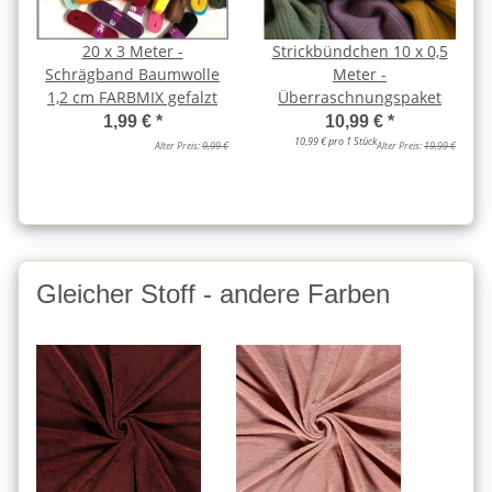
20 x 3 Meter -
Strickbündchen 10 x 0,5
Schrägband Baumwolle
Meter -
1,2 cm FARBMIX gefalzt
Überraschnungspaket
1,99 €
*
10,99 €
*
10,99 € pro 1 Stück
Alter Preis:
9,99 €
Alter Preis:
19,99 €
Gleicher Stoff - andere Farben