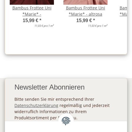
Bambus Frottee Uni
Bambus Frottee Uni
Bambu
*Marie* -
*Marie* - altrosa
*Marie
15,99 €
*
15,99 €
*
2
2
11,03 € pro 1 m
11,03 € pro 1 m
Newsletter Abonnieren
Bitte senden Sie mir entsprechend Ihrer
Datenschutzerklärung
regelmäßig und jederzeit
widerruflich Informationen zu Ihrem
Produktsortiment per E-Mail zu.
Abonnieren