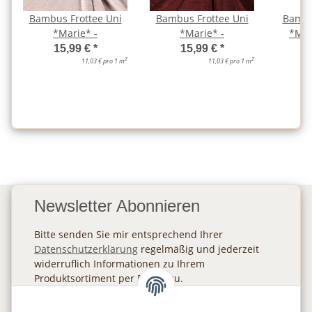
Bambus Frottee Uni
Bambus Frottee Uni
Bambu
*Marie* -
*Marie* -
*Mar
15,99 €
*
15,99 €
*
2
2
11,03 € pro 1 m
11,03 € pro 1 m
Newsletter Abonnieren
Bitte senden Sie mir entsprechend Ihrer
Datenschutzerklärung
regelmäßig und jederzeit
widerruflich Informationen zu Ihrem
Produktsortiment per E-Mail zu.
Abonnieren