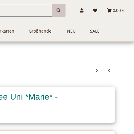
0,00 €
rkarten
Großhandel
NEU
SALE
e Uni *Marie* -