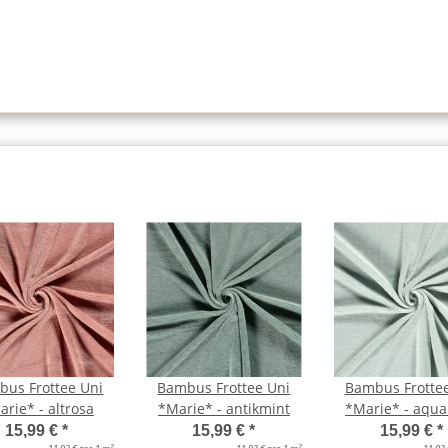
us Frottee Uni
Bambus Frottee Uni
Bambus Frotte
rie* - altrosa
*Marie* - antikmint
*Marie* - aqua
15,99 €
*
15,99 €
*
15,99 €
*
2
2