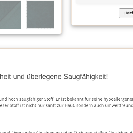
eit und überlegene Saugfähigkeit!
und hoch saugfähiger Stoff. Er ist bekannt für seine hypoallergenen
ieser Stoff ist nicht nur sanft zur Haut, sondern auch umweltfreu
del. Verwenden Sie einen geraden Stich und stellen Sie sicher, das