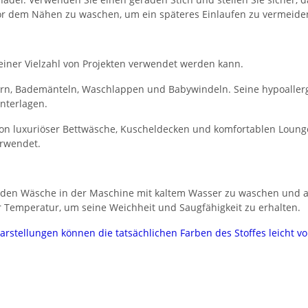
 vor dem Nähen zu waschen, um ein späteres Einlaufen zu vermeide
n einer Vielzahl von Projekten verwendet werden kann.
chern, Bademänteln, Waschlappen und Babywindeln. Seine hypoalle
nterlagen.
g von luxuriöser Bettwäsche, Kuscheldecken und komfortablen Lou
rwendet.
nden Wäsche in der Maschine mit kaltem Wasser zu waschen und a
er Temperatur, um seine Weichheit und Saugfähigkeit zu erhalten.
darstellungen können die tatsächlichen Farben des Stoffes leicht 