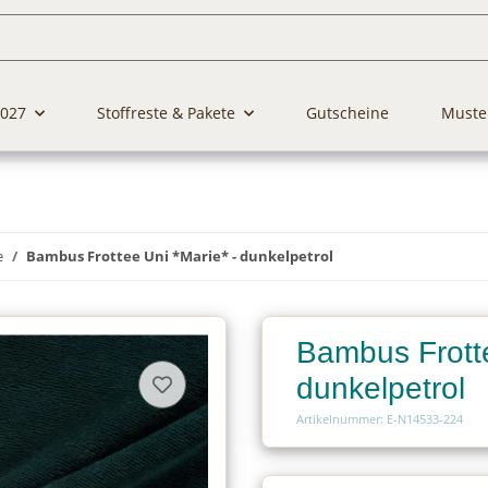
2027
Stoffreste & Pakete
Gutscheine
Muste
e
Bambus Frottee Uni *Marie* - dunkelpetrol
Bambus Frotte
dunkelpetrol
Artikelnummer: E-N14533-224
Charge