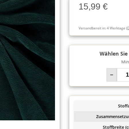
15,99 €
Charge
Versandbereit in:
4 Werktage
(
Wählen Sie
Min
−
Stoffa
Zusammensetzu
Stoffbreite (c