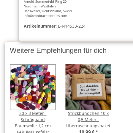
Arnold-Sommerfeld-Ring 20
Nordrhein-Westfalen
Baesweiler, Deutschland, 52499
info@vonbrachttextiles.com
Artikelnummer:
E-N14533-224
Weitere Empfehlungen für dich
20 x 3 Meter -
Strickbündchen 10 x
Schrägband
0,5 Meter -
Baumwolle 1,2 cm
Überraschnungspaket
FARBMIX gefalzt
10,99 €
*