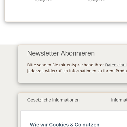
11,03 € pro 1 m
11,03 € pro 1 m
Newsletter Abonnieren
Bitte senden Sie mir entsprechend Ihrer
Datenschut
jederzeit widerruflich Informationen zu Ihrem Produ
Gesetzliche Informationen
Informa
Datenschutz
Zahlu
Wie wir Cookies & Co nutzen
AGB
Vers