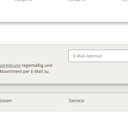
11,03 € pro 1 m
11,03 € pro 1 m
11,03 
Newsletter Abonnieren
zerklärung
regelmäßig und
ktsortiment per E-Mail zu.
tionen
Service
ngsmöglichkeiten
Geschenkgutscheine
andbedingungen
Großhandel