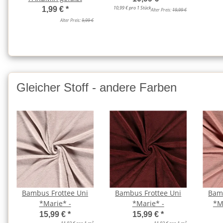
10,99 € pro 1 Stück
1,99 €
*
Alter Preis:
19,99 €
Alter Preis:
9,99 €
Gleicher Stoff - andere Farben
Bambus Frottee Uni
Bambus Frottee Uni
Bamb
*Marie* -
*Marie* -
*Ma
15,99 €
*
15,99 €
*
2
2