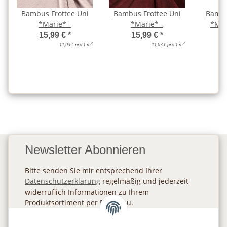
Bambus Frottee Uni
Bambus Frottee Uni
Bambu
*Marie* -
*Marie* -
*Mar
15,99 €
*
15,99 €
*
2
2
11,03 € pro 1 m
11,03 € pro 1 m
Newsletter Abonnieren
Bitte senden Sie mir entsprechend Ihrer
Datenschutzerklärung
regelmäßig und jederzeit
widerruflich Informationen zu Ihrem
Produktsortiment per E-Mail zu.
Abonnieren