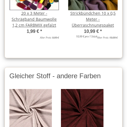
20 x 3 Meter -
Strickbündchen 10 x 0,5
Schrägband Baumwolle
Meter -
1,2 cm FARBMIX gefalzt
Überraschnungspaket
1,99 €
*
10,99 €
*
10,99 € pro 1 Stück
Alter Preis:
9,99 €
Alter Preis:
19,99 €
Gleicher Stoff - andere Farben