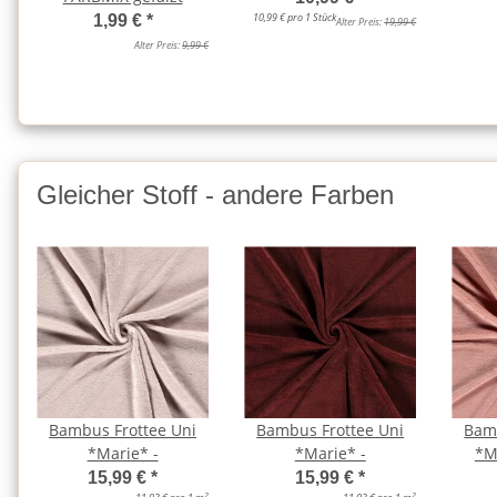
10,99 € pro 1 Stück
1,99 €
*
Alter Preis:
19,99 €
Alter Preis:
9,99 €
Gleicher Stoff - andere Farben
Bambus Frottee Uni
Bambus Frottee Uni
Bamb
*Marie* -
*Marie* -
*Ma
15,99 €
*
15,99 €
*
2
2