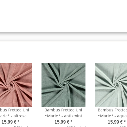
us Frottee Uni
Bambus Frottee Uni
Bambus Frotte
rie* - altrosa
*Marie* - antikmint
*Marie* - aqua
15,99 €
*
15,99 €
*
15,99 €
*
2
2