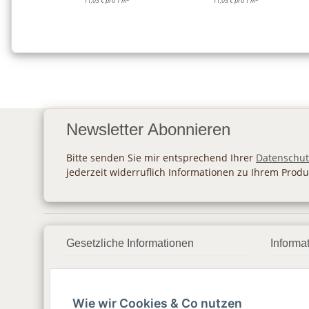
11,03 € pro 1 m
11,03 € pro 1 m
Newsletter Abonnieren
Bitte senden Sie mir entsprechend Ihrer
Datenschut
jederzeit widerruflich Informationen zu Ihrem Produ
Gesetzliche Informationen
Informa
Datenschutz
Zahlu
Wie wir Cookies & Co nutzen
AGB
Vers