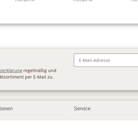
11,03 € pro 1 m
11,03 € pro 1 m
11,03 
Newsletter Abonnieren
zerklärung
regelmäßig und
ktsortiment per E-Mail zu.
tionen
Service
ngsmöglichkeiten
Geschenkgutscheine
andbedingungen
Großhandel