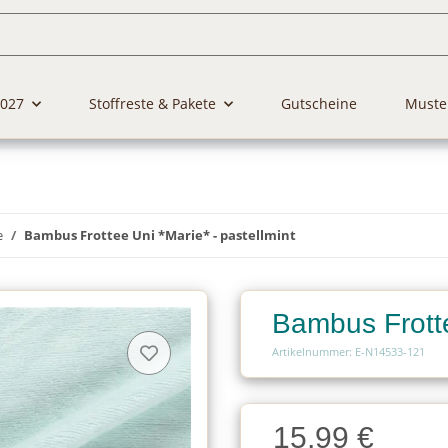
2027
Stoffreste & Pakete
Gutscheine
Muste
e
Bambus Frottee Uni *Marie* - pastellmint
Bambus Frotte
Artikelnummer: E-N14533-121
Charge
15,99 €
Charge