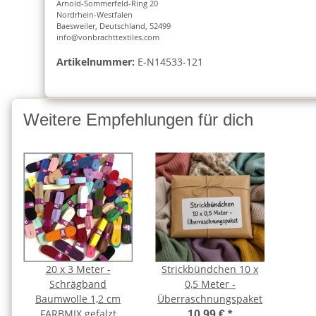
Arnold-Sommerfeld-Ring 20
Nordrhein-Westfalen
Baesweiler, Deutschland, 52499
info@vonbrachttextiles.com
Artikelnummer:
E-N14533-121
Weitere Empfehlungen für dich
20 x 3 Meter -
Strickbündchen 10 x
Schrägband
0,5 Meter -
Baumwolle 1,2 cm
Überraschnungspaket
FARBMIX gefalzt
10,99 €
*