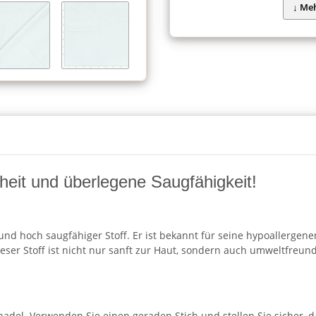
eit und überlegene Saugfähigkeit!
und hoch saugfähiger Stoff. Er ist bekannt für seine hypoallergenen
ieser Stoff ist nicht nur sanft zur Haut, sondern auch umweltfreu
del. Verwenden Sie einen geraden Stich und stellen Sie sicher, das