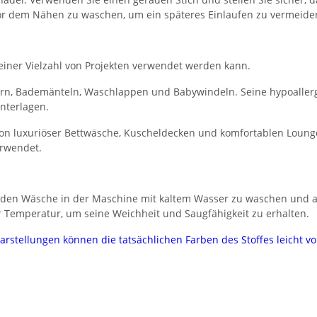
 vor dem Nähen zu waschen, um ein späteres Einlaufen zu vermeide
n einer Vielzahl von Projekten verwendet werden kann.
chern, Bademänteln, Waschlappen und Babywindeln. Seine hypoalle
nterlagen.
g von luxuriöser Bettwäsche, Kuscheldecken und komfortablen Lou
rwendet.
nden Wäsche in der Maschine mit kaltem Wasser zu waschen und a
er Temperatur, um seine Weichheit und Saugfähigkeit zu erhalten.
darstellungen können die tatsächlichen Farben des Stoffes leicht 