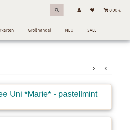
0,00 €
rkarten
Großhandel
NEU
SALE
e Uni *Marie* - pastellmint