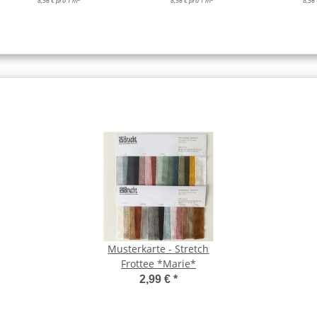
8,56 € pro 1 m
8,56 € pro 1 m
8,56
Musterkarte - Stretch
Frottee *Marie*
2,99 €
*