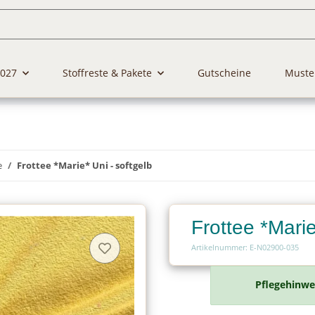
2027
Stoffreste & Pakete
Gutscheine
Muste
e
Frottee *Marie* Uni - softgelb
Frottee *Marie
Artikelnummer: E-N02900-035
Pflegehinwe