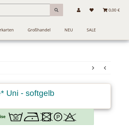
0,00 €
rkarten
Großhandel
NEU
SALE
* Uni - softgelb
ise