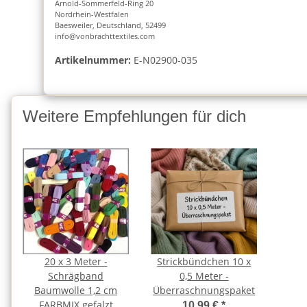
Arnold-Sommerfeld-Ring 20
Nordrhein-Westfalen
Baesweiler, Deutschland, 52499
info@vonbrachttextiles.com
Artikelnummer:
E-N02900-035
Weitere Empfehlungen für dich
20 x 3 Meter -
Strickbündchen 10 x
Schrägband
0,5 Meter -
Baumwolle 1,2 cm
Überraschnungspaket
FARBMIX gefalzt
10,99 €
*