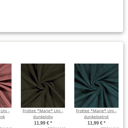
 Uni -
Frottee *Marie* Uni -
Frottee *Marie* Uni -
ink
dunkeloliv
dunkelpetrol
11,99 €
*
11,99 €
*
2
2
2