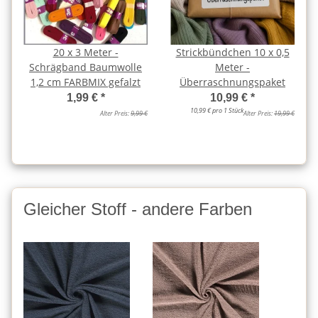
20 x 3 Meter -
Strickbündchen 10 x 0,5
Schrägband Baumwolle
Meter -
1,2 cm FARBMIX gefalzt
Überraschnungspaket
1,99 €
*
10,99 €
*
10,99 € pro 1 Stück
Alter Preis:
9,99 €
Alter Preis:
19,99 €
Gleicher Stoff - andere Farben