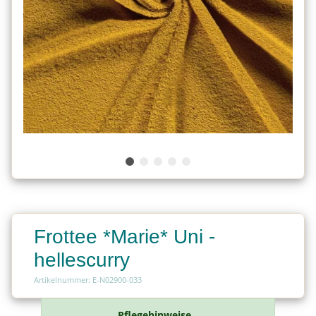
Frottee *Marie* Uni -
hellescurry
Artikelnummer: E-N02900-033
Pflegehinweise