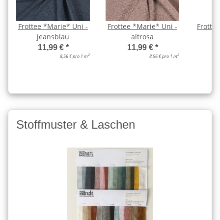
Frottee *Marie* Uni -
Frottee *Marie* Uni -
Frotte
jeansblau
altrosa
11,99 €
*
11,99 €
*
2
2
8,56 € pro 1 m
8,56 € pro 1 m
Stoffmuster & Laschen