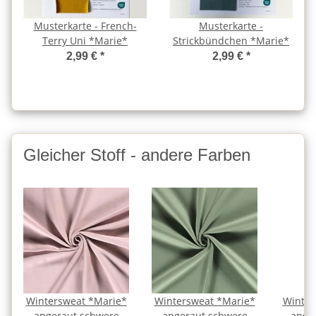
Musterkarte - French-
Musterkarte -
Terry Uni *Marie*
Strickbündchen *Marie*
2,99 €
*
2,99 €
*
Gleicher Stoff - andere Farben
Wintersweat *Marie*
Wintersweat *Marie*
Winter
angeraut schwere
angeraut schwere
ange