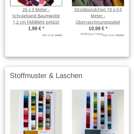
20 x 3 Meter -
Strickbündchen 10 x 0,5
Schrägband Baumwolle
Meter -
1,2 cm FARBMIX gefalzt
Überraschnungspaket
1,99 €
*
10,99 €
*
10,99 € pro 1 Stück
Alter Preis:
9,99 €
Alter Preis:
19,99 €
Stoffmuster & Laschen