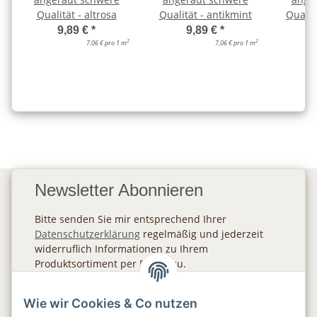
Qualität - altrosa
Qualität - antikmint
Qualit
9,89 €
*
9,89 €
*
2
2
7,06 € pro 1 m
7,06 € pro 1 m
Newsletter Abonnieren
Bitte senden Sie mir entsprechend Ihrer
Datenschutzerklärung
regelmäßig und jederzeit
widerruflich Informationen zu Ihrem
Produktsortiment per E-Mail zu.
Abonnieren
Wie wir Cookies & Co nutzen