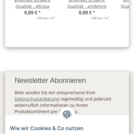
Qualität - altrosa
Qualität - antikmint
Qualit
9,89 €
*
9,89 €
*
2
2
7,06 € pro 1 m
7,06 € pro 1 m
Newsletter Abonnieren
Bitte senden Sie mir entsprechend Ihrer
Datenschutzerklärung
regelmäßig und jederzeit
widerruflich Informationen zu Ihrem
Produktsortiment per E-Mail zu.
Abonnieren
Wie wir Cookies & Co nutzen