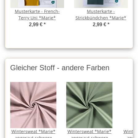
Musterkarte - French-
Musterkarte -
Terry Uni *Marie*
Strickbündchen *Marie*
2,99 €
*
2,99 €
*
Gleicher Stoff - andere Farben
Wintersweat *Marie*
Wintersweat *Marie*
Winter
angeraut schwere
angeraut schwere
ange