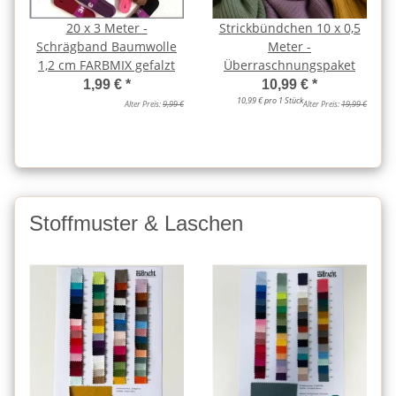
20 x 3 Meter -
Strickbündchen 10 x 0,5
Schrägband Baumwolle
Meter -
1,2 cm FARBMIX gefalzt
Überraschnungspaket
1,99 €
*
10,99 €
*
10,99 € pro 1 Stück
Alter Preis:
9,99 €
Alter Preis:
19,99 €
Stoffmuster & Laschen