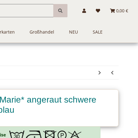
0,00 €
rkarten
Großhandel
NEU
SALE
*Marie* angeraut schwere
blau
ise