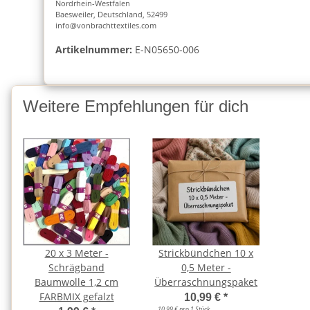
Nordrhein-Westfalen
Baesweiler, Deutschland, 52499
info@vonbrachttextiles.com
Artikelnummer:
E-N05650-006
Weitere Empfehlungen für dich
20 x 3 Meter -
Strickbündchen 10 x
Schrägband
0,5 Meter -
Baumwolle 1,2 cm
Überraschnungspaket
FARBMIX gefalzt
10,99 €
*
10,99 € pro 1 Stück