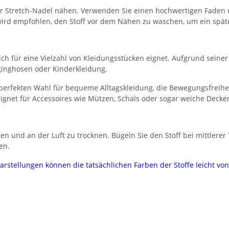
der Stretch-Nadel nähen. Verwenden Sie einen hochwertigen Faden 
s wird empfohlen, den Stoff vor dem Nähen zu waschen, um ein spät
r sich für eine Vielzahl von Kleidungsstücken eignet. Aufgrund sein
gginghosen oder Kinderkleidung.
 perfekten Wahl für bequeme Alltagskleidung, die Bewegungsfreihei
gnet für Accessoires wie Mützen, Schals oder sogar weiche Decke
n und an der Luft zu trocknen. Bügeln Sie den Stoff bei mittlere
en.
darstellungen können die tatsächlichen Farben der Stoffe leicht v