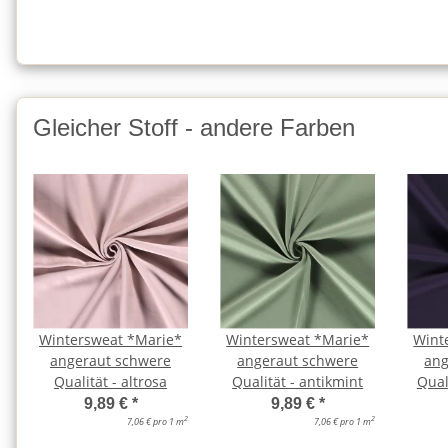
Gleicher Stoff - andere Farben
Wintersweat *Marie*
Wintersweat *Marie*
Wint
angeraut schwere
angeraut schwere
ang
Qualität - altrosa
Qualität - antikmint
Qual
9,89 €
*
9,89 €
*
2
2
7,06 € pro 1 m
7,06 € pro 1 m