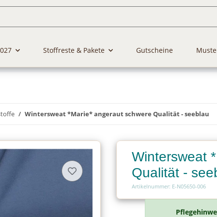
2027
Stoffreste & Pakete
Gutscheine
Muste
toffe
Wintersweat *Marie* angeraut schwere Qualität - seeblau
Wintersweat 
Qualität - see
Artikelnummer: E-N05650-006
Pflegehinwe