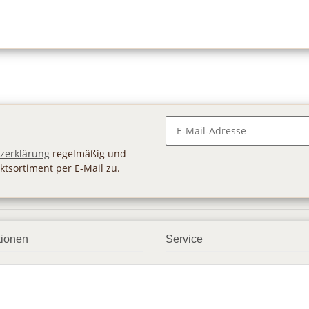
Newsletter Abonnieren
zerklärung
regelmäßig und
ktsortiment per E-Mail zu.
tionen
Service
ngsmöglichkeiten
Geschenkgutscheine
andbedingungen
Großhandel