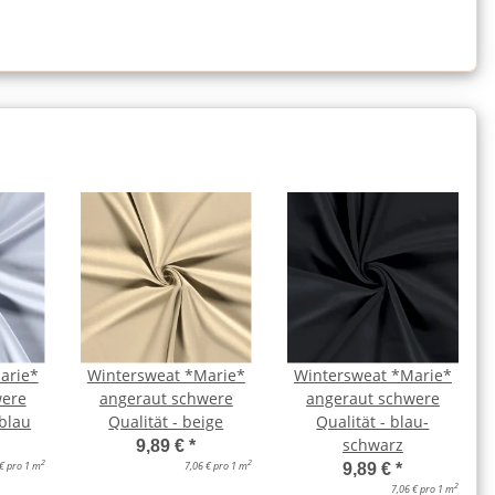
arie*
Wintersweat *Marie*
Wintersweat *Marie*
were
angeraut schwere
angeraut schwere
yblau
Qualität - beige
Qualität - blau-
schwarz
9,89 €
*
2
2
 € pro 1 m
7,06 € pro 1 m
9,89 €
*
2
7,06 € pro 1 m