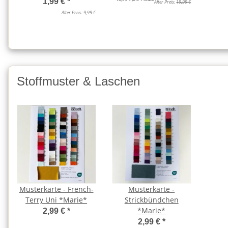
1,99 €
*
Alter Preis:
19,99 €
Alter Preis:
9,99 €
Stoffmuster & Laschen
Musterkarte - French-
Musterkarte -
Terry Uni *Marie*
Strickbündchen
*Marie*
2,99 €
*
2,99 €
*