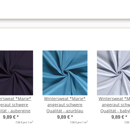
ersweat *Marie*
Wintersweat *Marie*
Wintersweat *M
eraut schwere
angeraut schwere
angeraut sch
ität - aubergine
Qualität - azurblau
Qualität - bab
9,89 €
*
9,89 €
*
9,89 €
*
2
2
7,06 € pro 1 m
7,06 € pro 1 m
7,06