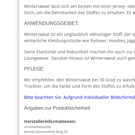
Wintersweat lässt sich am besten mit einer Jersey- o
Stich, um die Dehnbarkeit des Stoffes zu erhalten. E
ANWENDUNGSGEBIET:
Wintersweat ist ein unglaublich vielseitiger Stoff, de
winterliche Kleidungsstücke wie Pullover, Hoodies, Jo
Seine Elastizität und Robustheit machen ihn auch zur
Loungewear. Darüber hinaus ist Wintersweat auch geei
PFLEGE:
Wir empfehlen, den Wintersweat bei 30 Grad zu wasche
Trockner, um die Farbe und Form des Stoffes zu erhalt
Bitte beachten Sie: Aufgrund individueller Bildschirm
Angaben zur Produktsicherheit
Herstellerinformationen:
vonbrachttextiles
Arnold-Sommerfeld-Ring 20