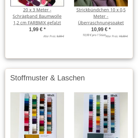
20 x 3 Meter -
Strickbündchen 10 x 0,5
Schrägband Baumwolle
Meter -
1,2 cm FARBMIX gefalzt
Überraschnungspaket
1,99 €
*
10,99 €
*
10,99 € pro 1 Stück
Alter Preis:
9,99 €
Alter Preis:
19,99 €
Stoffmuster & Laschen