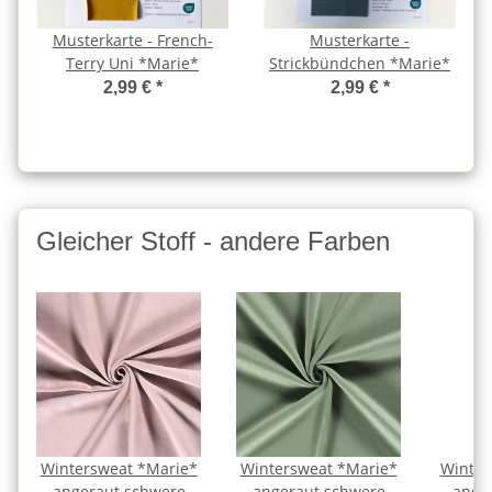
Musterkarte - French-
Musterkarte -
Terry Uni *Marie*
Strickbündchen *Marie*
2,99 €
*
2,99 €
*
Gleicher Stoff - andere Farben
Wintersweat *Marie*
Wintersweat *Marie*
Winter
angeraut schwere
angeraut schwere
ange