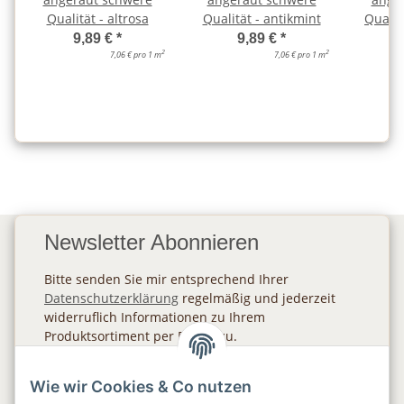
Qualität - altrosa
Qualität - antikmint
Qualit
9,89 €
*
9,89 €
*
2
2
7,06 € pro 1 m
7,06 € pro 1 m
Newsletter Abonnieren
Bitte senden Sie mir entsprechend Ihrer
Datenschutzerklärung
regelmäßig und jederzeit
widerruflich Informationen zu Ihrem
Produktsortiment per E-Mail zu.
Abonnieren
Wie wir Cookies & Co nutzen