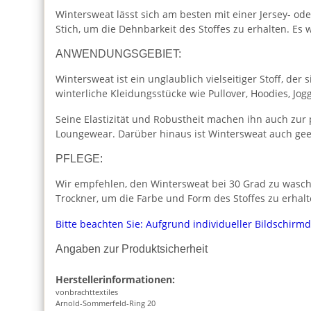
Wintersweat lässt sich am besten mit einer Jersey- o
Stich, um die Dehnbarkeit des Stoffes zu erhalten. E
ANWENDUNGSGEBIET:
Wintersweat ist ein unglaublich vielseitiger Stoff, de
winterliche Kleidungsstücke wie Pullover, Hoodies, Jo
Seine Elastizität und Robustheit machen ihn auch zur
Loungewear. Darüber hinaus ist Wintersweat auch geei
PFLEGE:
Wir empfehlen, den Wintersweat bei 30 Grad zu wasche
Trockner, um die Farbe und Form des Stoffes zu erhalt
Bitte beachten Sie: Aufgrund individueller Bildschirm
Angaben zur Produktsicherheit
Herstellerinformationen:
vonbrachttextiles
Arnold-Sommerfeld-Ring 20