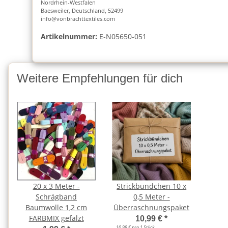
Nordrhein-Westfalen
Baesweiler, Deutschland, 52499
info@vonbrachttextiles.com
Artikelnummer:
E-N05650-051
Weitere Empfehlungen für dich
20 x 3 Meter -
Strickbündchen 10 x
Schrägband
0,5 Meter -
Baumwolle 1,2 cm
Überraschnungspaket
FARBMIX gefalzt
10,99 €
*
10,99 € pro 1 Stück