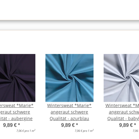
ersweat *Marie*
Wintersweat *Marie*
Wintersweat *M
eraut schwere
angeraut schwere
angeraut sch
ität - aubergine
Qualität - azurblau
Qualität - bab
9,89 €
*
9,89 €
*
9,89 €
*
2
2
7,06 € pro 1 m
7,06 € pro 1 m
7,06