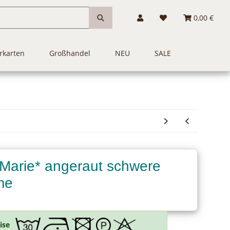
0,00 €
rkarten
Großhandel
NEU
SALE
*Marie* angeraut schwere
me
ise