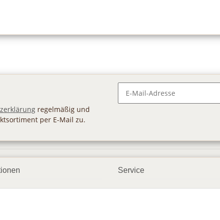
Newsletter Abonnieren
zerklärung
regelmäßig und
ktsortiment per E-Mail zu.
tionen
Service
ngsmöglichkeiten
Geschenkgutscheine
andbedingungen
Großhandel