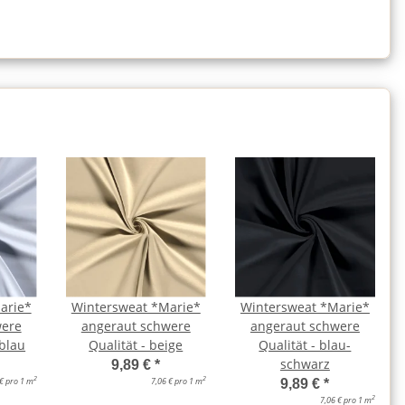
arie*
Wintersweat *Marie*
Wintersweat *Marie*
were
angeraut schwere
angeraut schwere
yblau
Qualität - beige
Qualität - blau-
schwarz
9,89 €
*
2
2
 € pro 1 m
7,06 € pro 1 m
9,89 €
*
2
7,06 € pro 1 m