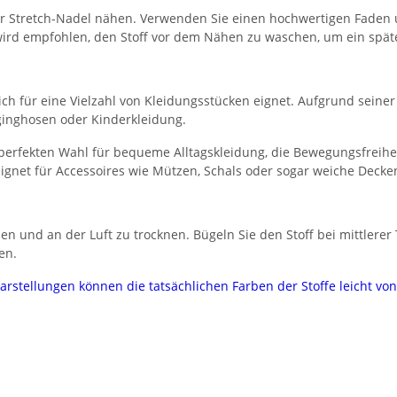
der Stretch-Nadel nähen. Verwenden Sie einen hochwertigen Faden 
s wird empfohlen, den Stoff vor dem Nähen zu waschen, um ein spät
r sich für eine Vielzahl von Kleidungsstücken eignet. Aufgrund sein
gginghosen oder Kinderkleidung.
 perfekten Wahl für bequeme Alltagskleidung, die Bewegungsfreihei
gnet für Accessoires wie Mützen, Schals oder sogar weiche Decke
n und an der Luft zu trocknen. Bügeln Sie den Stoff bei mittlere
en.
darstellungen können die tatsächlichen Farben der Stoffe leicht v