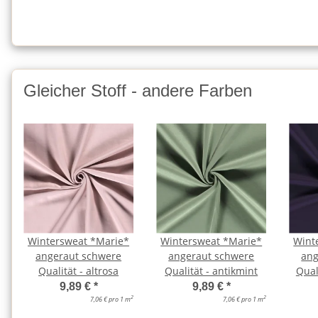
Gleicher Stoff - andere Farben
Wintersweat *Marie*
Wintersweat *Marie*
Wint
angeraut schwere
angeraut schwere
ang
Qualität - altrosa
Qualität - antikmint
Qual
9,89 €
*
9,89 €
*
2
2
7,06 € pro 1 m
7,06 € pro 1 m