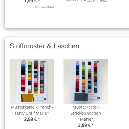
1,99 €
*
Alter Preis:
19,99 €
Alter Preis:
9,99 €
Stoffmuster & Laschen
Musterkarte - French-
Musterkarte -
Terry Uni *Marie*
Strickbündchen
*Marie*
2,99 €
*
2,99 €
*