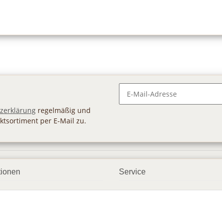
Newsletter Abonnieren
zerklärung
regelmäßig und
ktsortiment per E-Mail zu.
tionen
Service
ngsmöglichkeiten
Geschenkgutscheine
andbedingungen
Großhandel