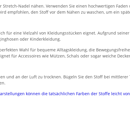
der Stretch-Nadel nähen. Verwenden Sie einen hochwertigen Faden 
s wird empfohlen, den Stoff vor dem Nähen zu waschen, um ein spät
r sich für eine Vielzahl von Kleidungsstücken eignet. Aufgrund sein
gginghosen oder Kinderkleidung.
 perfekten Wahl für bequeme Alltagskleidung, die Bewegungsfreihei
gnet für Accessoires wie Mützen, Schals oder sogar weiche Decke
n und an der Luft zu trocknen. Bügeln Sie den Stoff bei mittlere
en.
darstellungen können die tatsächlichen Farben der Stoffe leicht v