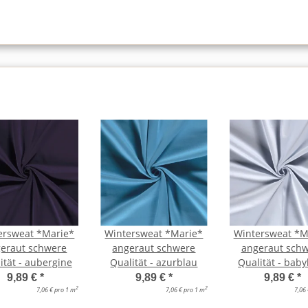
ersweat *Marie*
Wintersweat *Marie*
Wintersweat *M
eraut schwere
angeraut schwere
angeraut sch
ität - aubergine
Qualität - azurblau
Qualität - bab
9,89 €
*
9,89 €
*
9,89 €
*
2
2
7,06 € pro 1 m
7,06 € pro 1 m
7,06