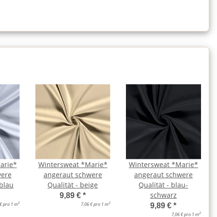
arie*
Wintersweat *Marie*
Wintersweat *Marie*
were
angeraut schwere
angeraut schwere
yblau
Qualität - beige
Qualität - blau-
schwarz
9,89 €
*
2
2
 € pro 1 m
7,06 € pro 1 m
9,89 €
*
2
7,06 € pro 1 m