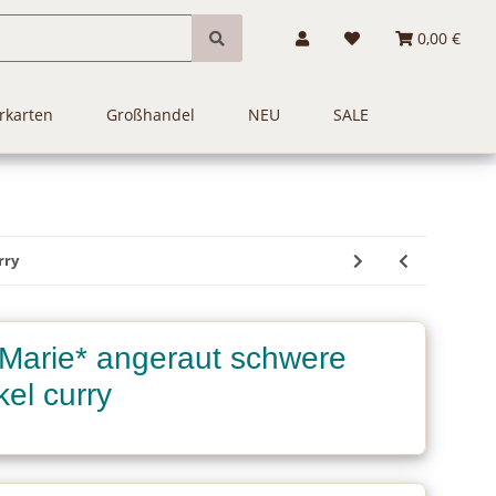
0,00 €
rkarten
Großhandel
NEU
SALE
rry
*Marie* angeraut schwere
kel curry