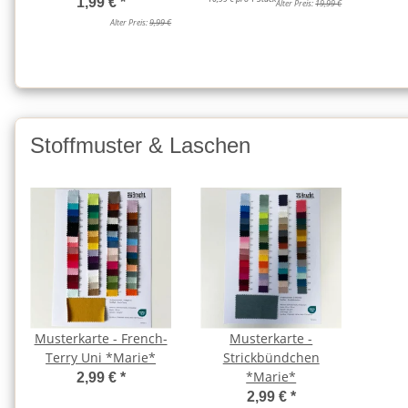
1,99 €
*
Alter Preis:
19,99 €
Alter Preis:
9,99 €
Stoffmuster & Laschen
Musterkarte - French-
Musterkarte -
Terry Uni *Marie*
Strickbündchen
*Marie*
2,99 €
*
2,99 €
*