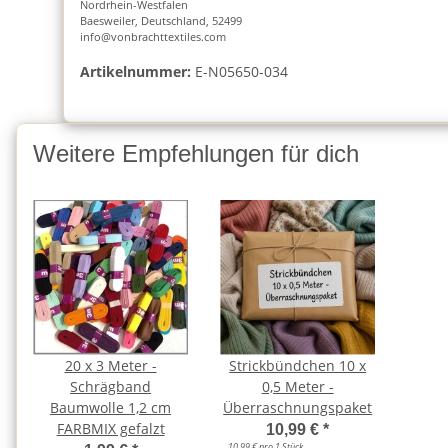
Nordrhein-Westfalen
Baesweiler, Deutschland, 52499
info@vonbrachttextiles.com
Artikelnummer:
E-N05650-034
Weitere Empfehlungen für dich
20 x 3 Meter -
Strickbündchen 10 x
Schrägband
0,5 Meter -
Baumwolle 1,2 cm
Überraschnungspaket
FARBMIX gefalzt
10,99 €
*
10,99 € pro 1 Stück