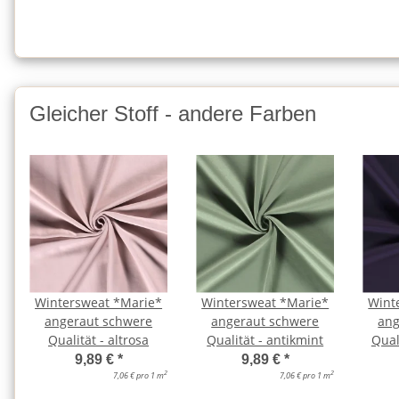
Gleicher Stoff - andere Farben
Wintersweat *Marie*
Wintersweat *Marie*
Wint
angeraut schwere
angeraut schwere
ang
Qualität - altrosa
Qualität - antikmint
Qual
9,89 €
*
9,89 €
*
2
2
7,06 € pro 1 m
7,06 € pro 1 m