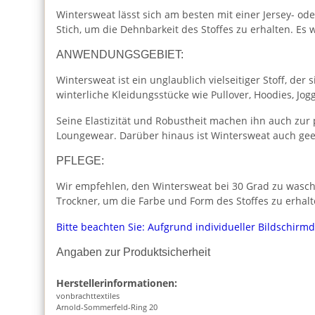
Wintersweat lässt sich am besten mit einer Jersey- o
Stich, um die Dehnbarkeit des Stoffes zu erhalten. E
ANWENDUNGSGEBIET:
Wintersweat ist ein unglaublich vielseitiger Stoff, de
winterliche Kleidungsstücke wie Pullover, Hoodies, Jo
Seine Elastizität und Robustheit machen ihn auch zur
Loungewear. Darüber hinaus ist Wintersweat auch geei
PFLEGE:
Wir empfehlen, den Wintersweat bei 30 Grad zu wasche
Trockner, um die Farbe und Form des Stoffes zu erhalt
Bitte beachten Sie: Aufgrund individueller Bildschirm
Angaben zur Produktsicherheit
Herstellerinformationen:
vonbrachttextiles
Arnold-Sommerfeld-Ring 20