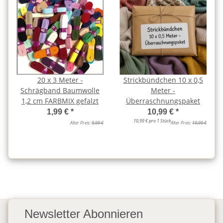
20 x 3 Meter -
Strickbündchen 10 x 0,5
Schrägband Baumwolle
Meter -
1,2 cm FARBMIX gefalzt
Überraschnungspaket
1,99 €
*
10,99 €
*
10,99 € pro 1 Stück
Alter Preis:
9,99 €
Alter Preis:
19,99 €
Newsletter Abonnieren