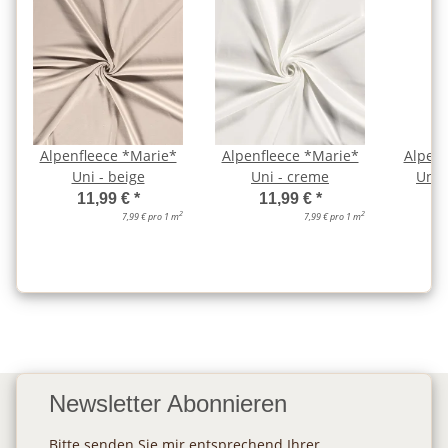
Alpenfleece *Marie*
Alpenfleece *Marie*
Alpenf
Uni - beige
Uni - creme
Uni 
11,99 €
*
11,99 €
*
2
2
7,99 € pro 1 m
7,99 € pro 1 m
Newsletter Abonnieren
Bitte senden Sie mir entsprechend Ihrer