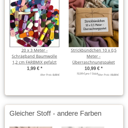
20 x 3 Meter -
Strickbündchen 10 x 0,5
Schrägband Baumwolle
Meter -
1,2 cm FARBMIX gefalzt
Überraschnungspaket
1,99 €
*
10,99 €
*
10,99 € pro 1 Stück
Alter Preis:
9,99 €
Alter Preis:
19,99 €
Gleicher Stoff - andere Farben