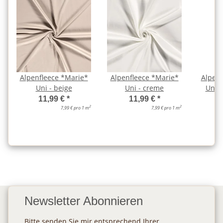
Alpenfleece *Marie*
Alpenfleece *Marie*
Alpenf
Uni - beige
Uni - creme
Uni -
11,99 €
*
11,99 €
*
2
2
7,99 € pro 1 m
7,99 € pro 1 m
Newsletter Abonnieren
Bitte senden Sie mir entsprechend Ihrer