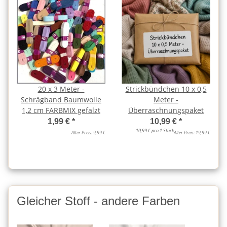
20 x 3 Meter -
Strickbündchen 10 x 0,5
Schrägband Baumwolle
Meter -
1,2 cm FARBMIX gefalzt
Überraschnungspaket
1,99 €
*
10,99 €
*
10,99 € pro 1 Stück
Alter Preis:
9,99 €
Alter Preis:
19,99 €
Gleicher Stoff - andere Farben