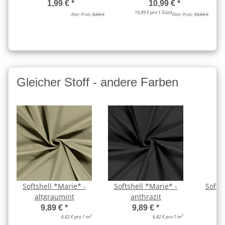
1,99 €
*
10,99 €
*
10,99 € pro 1 Stück
Alter Preis:
9,99 €
Alter Preis:
19,99 €
Gleicher Stoff - andere Farben
Softshell *Marie* -
Softshell *Marie* -
Softs
altgraumint
anthrazit
9,89 €
*
9,89 €
*
2
2
6,82 € pro 1 m
6,82 € pro 1 m