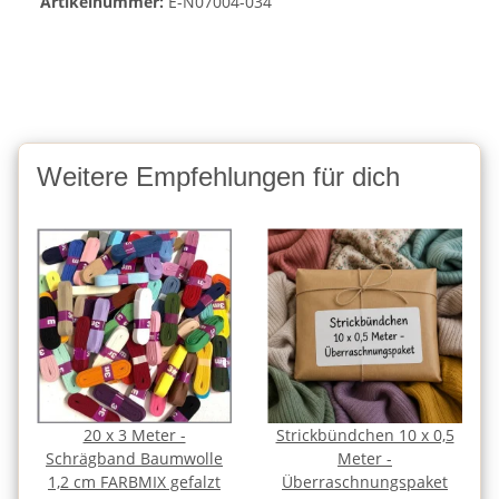
Artikelnummer:
E-N07004-034
Weitere Empfehlungen für dich
20 x 3 Meter -
Strickbündchen 10 x 0,5
Schrägband Baumwolle
Meter -
1,2 cm FARBMIX gefalzt
Überraschnungspaket