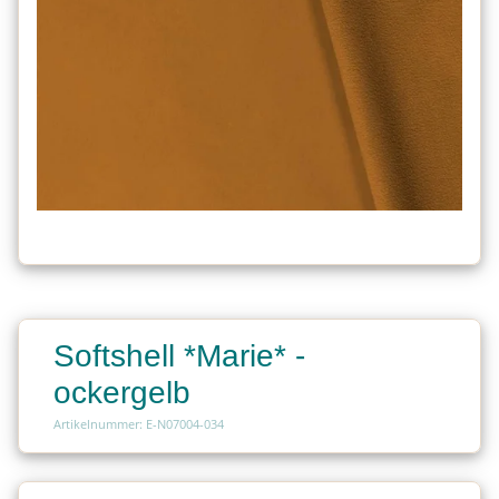
Softshell *Marie* -
ockergelb
Artikelnummer: E-N07004-034
Charge