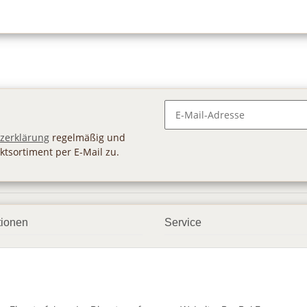
Newsletter Abonnieren
zerklärung
regelmäßig und
ktsortiment per E-Mail zu.
tionen
Service
ngsmöglichkeiten
Geschenkgutscheine
andbedingungen
Großhandel