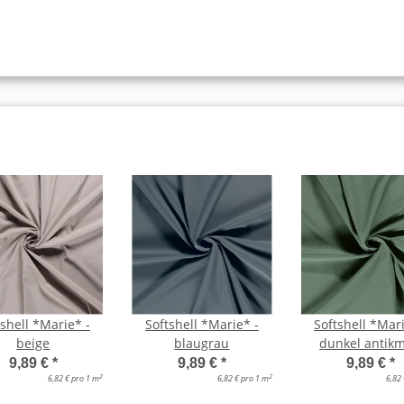
tshell *Marie* -
Softshell *Marie* -
Softshell *Mari
beige
blaugrau
dunkel antikm
9,89 €
*
9,89 €
*
9,89 €
*
2
2
6,82 € pro 1 m
6,82 € pro 1 m
6,82