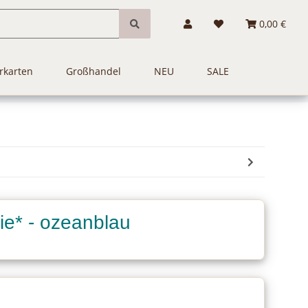
0,00 €
rkarten
Großhandel
NEU
SALE
rie* - ozeanblau