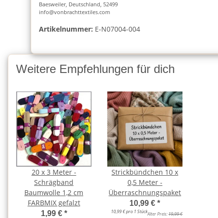
Baesweiler, Deutschland, 52499
info@vonbrachttextiles.com
Artikelnummer:
E-N07004-004
Weitere Empfehlungen für dich
20 x 3 Meter -
Strickbündchen 10 x
Schrägband
0,5 Meter -
Baumwolle 1,2 cm
Überraschnungspaket
FARBMIX gefalzt
10,99 €
*
10,99 € pro 1 Stück
1,99 €
*
Alter Preis:
19,99 €