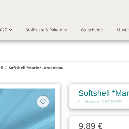
2027
Stoffreste & Pakete
Gutscheine
Muste
ll
Softshell *Marie* - ozeanblau
Softshell *Ma
Artikelnummer: E-N07004-004
Charge
9,89 €
Charge