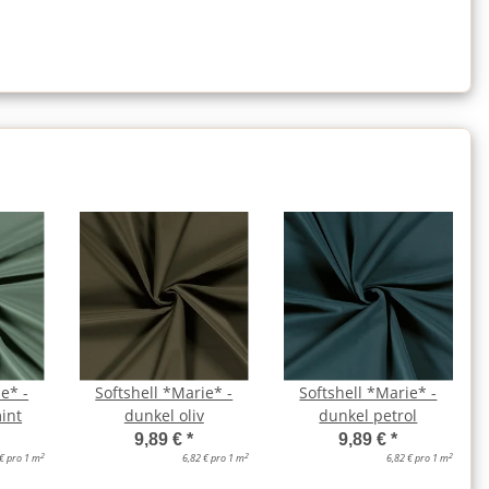
e* -
Softshell *Marie* -
Softshell *Marie* -
int
dunkel oliv
dunkel petrol
9,89 €
*
9,89 €
*
2
2
2
 € pro 1 m
6,82 € pro 1 m
6,82 € pro 1 m