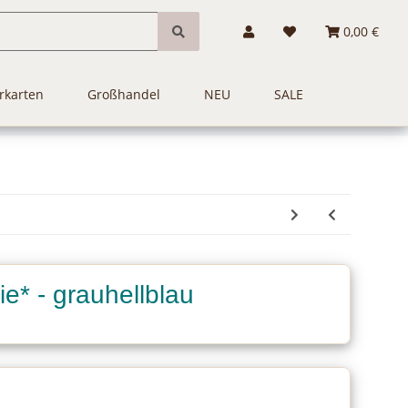
0,00 €
rkarten
Großhandel
NEU
SALE
ie* - grauhellblau