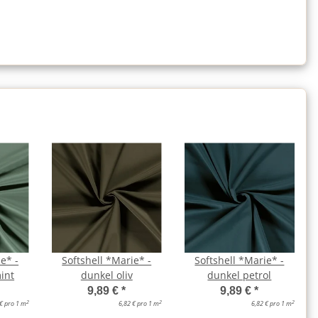
e* -
Softshell *Marie* -
Softshell *Marie* -
int
dunkel oliv
dunkel petrol
9,89 €
*
9,89 €
*
2
2
2
 € pro 1 m
6,82 € pro 1 m
6,82 € pro 1 m