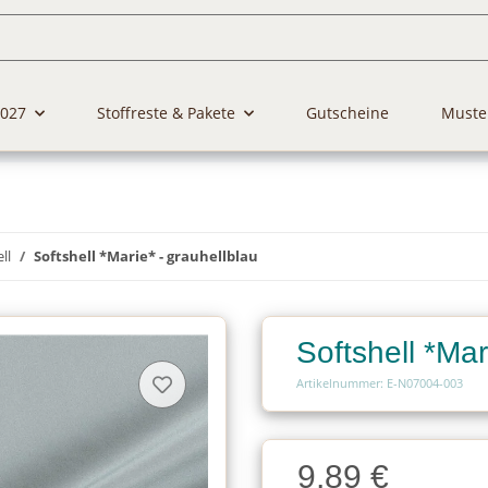
2027
Stoffreste & Pakete
Gutscheine
Muste
ll
Softshell *Marie* - grauhellblau
Softshell *Mar
Artikelnummer: E-N07004-003
Charge
9,89 €
Charge