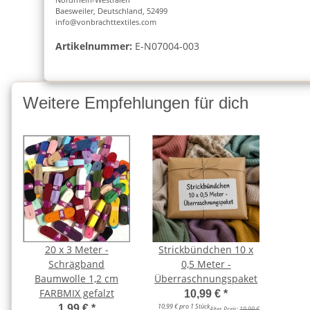
Baesweiler, Deutschland, 52499
info@vonbrachttextiles.com
Artikelnummer:
E-N07004-003
Weitere Empfehlungen für dich
20 x 3 Meter -
Strickbündchen 10 x
Schrägband
0,5 Meter -
Baumwolle 1,2 cm
Überraschnungspaket
FARBMIX gefalzt
10,99 €
*
10,99 € pro 1 Stück
1,99 €
*
Alter Preis:
19,99 €