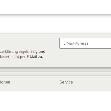
Newsletter Abonnieren
zerklärung
regelmäßig und
ktsortiment per E-Mail zu.
tionen
Service
ngsmöglichkeiten
Geschenkgutscheine
andbedingungen
Großhandel