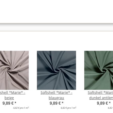
tshell *Marie* -
Softshell *Marie* -
Softshell *Mari
beige
blaugrau
dunkel antikm
9,89 €
*
9,89 €
*
9,89 €
*
2
2
6,82 € pro 1 m
6,82 € pro 1 m
6,82