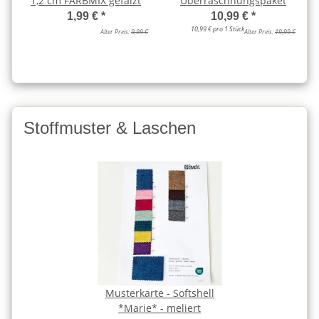
1,2 cm FARBMIX gefalzt
Überraschnungspaket
1,99 €
*
10,99 €
*
10,99 € pro 1 Stück
Alter Preis:
9,99 €
Alter Preis:
19,99 €
Stoffmuster & Laschen
Musterkarte - Softshell
*Marie* - meliert