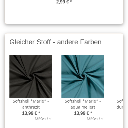
2,99 €
*
Gleicher Stoff - andere Farben
Softshell *Marie* -
Softshell *Marie* -
Softs
anthrazit
aqua meliert
dunke
13,99 €
*
13,99 €
*
2
2
9,65 € pro 1 m
9,65 € pro 1 m