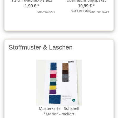
1,2 cm FARBMIX gefalzt
Überraschnungspaket
1,99 €
*
10,99 €
*
10,99 € pro 1 Stück
Alter Preis:
9,99 €
Alter Preis:
19,99 €
Stoffmuster & Laschen
Musterkarte - Softshell
*Marie* - meliert