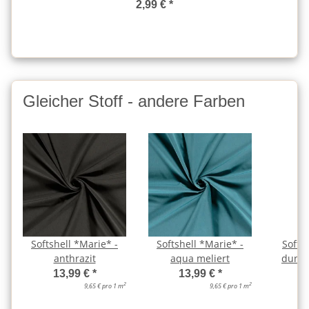
2,99 €
*
Gleicher Stoff - andere Farben
Softshell *Marie* -
Softshell *Marie* -
Softs
anthrazit
aqua meliert
dunke
13,99 €
*
13,99 €
*
2
2
9,65 € pro 1 m
9,65 € pro 1 m