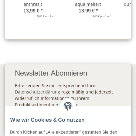
anthrazit
aqua meliert
dunke
13,99 €
*
13,99 €
*
2
2
9,65 € pro 1 m
9,65 € pro 1 m
Newsletter Abonnieren
Bitte senden Sie mir entsprechend Ihrer
Datenschutzerklärung
regelmäßig und jederzeit
widerruflich Informationen zu Ihrem
Produktsortiment per E-Mail zu.
Abonnieren
Wie wir Cookies & Co nutzen
Newsletter Abonnieren
Durch Klicken auf „Alle akzeptieren“ gestatten Sie den