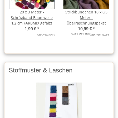
20 x 3 Meter -
Strickbündchen 10 x 0,5
Schrägband Baumwolle
Meter -
1,2 cm FARBMIX gefalzt
Überraschnungspaket
1,99 €
*
10,99 €
*
10,99 € pro 1 Stück
Alter Preis:
9,99 €
Alter Preis:
19,99 €
Stoffmuster & Laschen