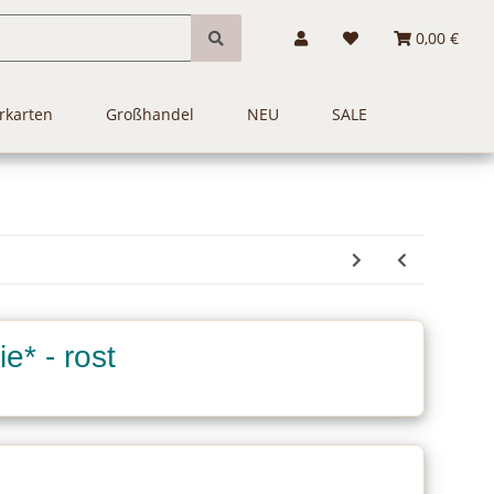
0,00 €
rkarten
Großhandel
NEU
SALE
e* - rost