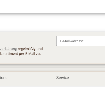
Newsletter Abonnieren
zerklärung
regelmäßig und
ktsortiment per E-Mail zu.
tionen
Service
ngsmöglichkeiten
Geschenkgutscheine
andbedingungen
Großhandel