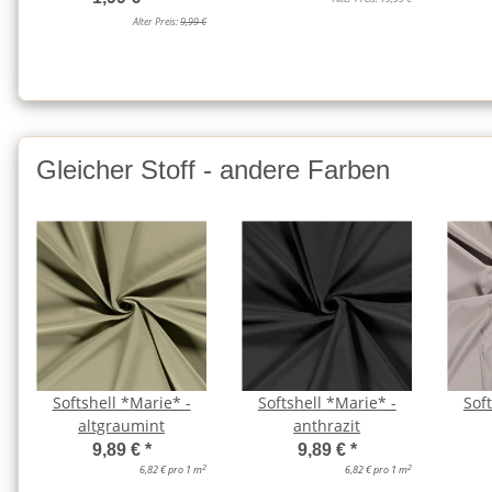
Alter Preis:
9,99 €
Gleicher Stoff - andere Farben
Softshell *Marie* -
Softshell *Marie* -
Sof
altgraumint
anthrazit
9,89 €
*
9,89 €
*
2
2
6,82 € pro 1 m
6,82 € pro 1 m