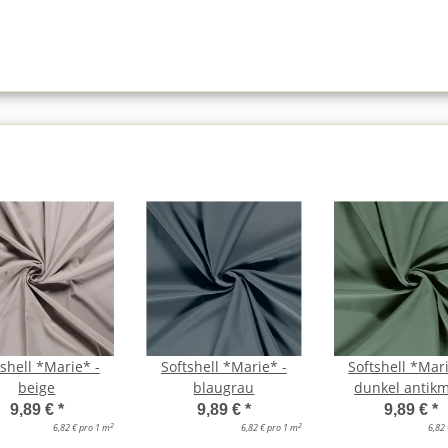
tshell *Marie* -
Softshell *Marie* -
Softshell *Mari
beige
blaugrau
dunkel antikm
9,89 €
*
9,89 €
*
9,89 €
*
2
2
6,82 € pro 1 m
6,82 € pro 1 m
6,82