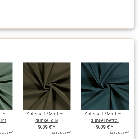
e* -
Softshell *Marie* -
Softshell *Marie* -
int
dunkel oliv
dunkel petrol
9,89 €
*
9,89 €
*
2
2
2
 € pro 1 m
6,82 € pro 1 m
6,82 € pro 1 m