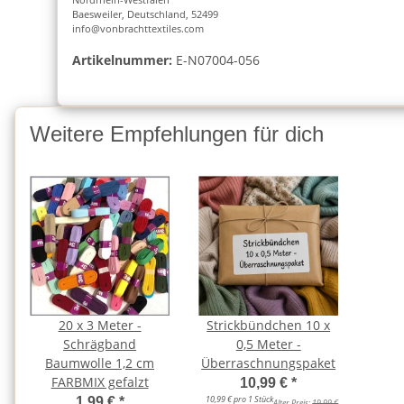
Baesweiler, Deutschland, 52499
info@vonbrachttextiles.com
Artikelnummer:
E-N07004-056
Weitere Empfehlungen für dich
20 x 3 Meter -
Strickbündchen 10 x
Schrägband
0,5 Meter -
Baumwolle 1,2 cm
Überraschnungspaket
FARBMIX gefalzt
10,99 €
*
10,99 € pro 1 Stück
1,99 €
*
Alter Preis:
19,99 €