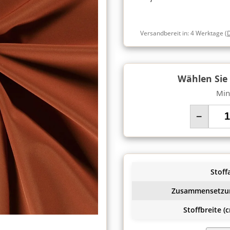
Versandbereit in:
4 Werktage
(
Wählen Sie
Min
−
Stoffa
Zusammensetzu
Stoffbreite (c