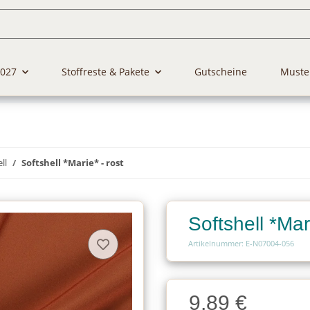
2027
Stoffreste & Pakete
Gutscheine
Muste
ll
Softshell *Marie* - rost
Softshell *Mari
Artikelnummer: E-N07004-056
Charge
9,89 €
Charge