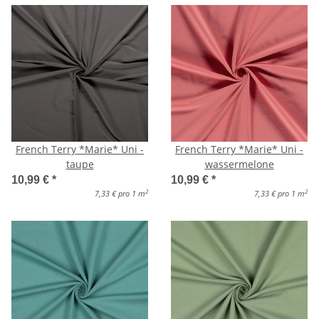
French Terry *Marie* Uni -
French Terry *Marie* Uni -
taupe
wassermelone
10,99 €
*
10,99 €
*
2
2
7,33 € pro 1 m
7,33 € pro 1 m