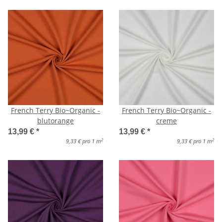
French Terry Bio~Organic -
French Terry Bio~Organic -
blutorange
creme
13,99 €
*
13,99 €
*
2
2
9,33 € pro 1 m
9,33 € pro 1 m