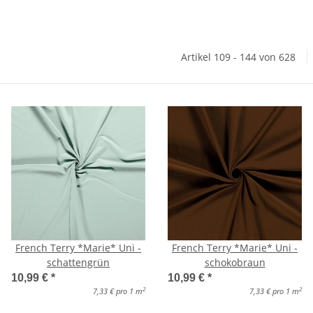
Artikel 109 - 144 von 628
French Terry *Marie* Uni -
French Terry *Marie* Uni -
schattengrün
schokobraun
10,99 €
*
10,99 €
*
2
2
7,33 € pro 1 m
7,33 € pro 1 m