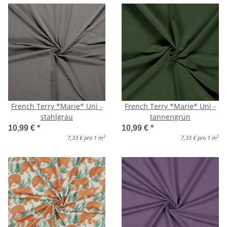
French Terry *Marie* Uni -
French Terry *Marie* Uni -
stahlgrau
tannengrün
10,99 €
*
10,99 €
*
2
2
7,33 € pro 1 m
7,33 € pro 1 m