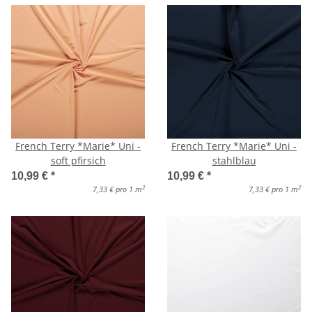
French Terry *Marie* Uni -
French Terry *Marie* Uni -
soft pfirsich
stahlblau
10,99 €
*
10,99 €
*
2
2
7,33 € pro 1 m
7,33 € pro 1 m