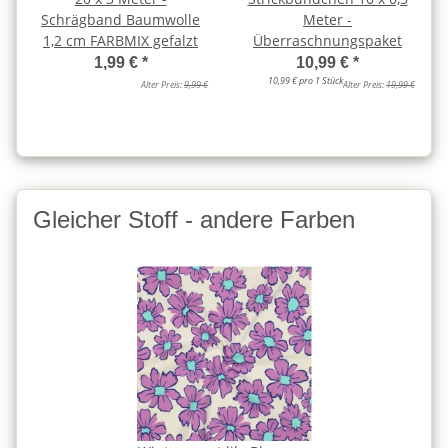
Schrägband Baumwolle
Meter -
1,2 cm FARBMIX gefalzt
Überraschnungspaket
1,99 €
*
10,99 €
*
10,99 € pro 1 Stück
Alter Preis:
9,99 €
Alter Preis:
19,99 €
Gleicher Stoff - andere Farben