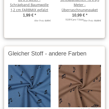
Schrägband Baumwolle
Meter -
1,2 cm FARBMIX gefalzt
Überraschnungspaket
1,99 €
*
10,99 €
*
10,99 € pro 1 Stück
Alter Preis:
9,99 €
Alter Preis:
19,99 €
Gleicher Stoff - andere Farben