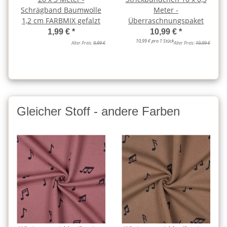
Schrägband Baumwolle
Meter -
1,2 cm FARBMIX gefalzt
Überraschnungspaket
1,99 €
*
10,99 €
*
10,99 € pro 1 Stück
Alter Preis:
9,99 €
Alter Preis:
19,99 €
Gleicher Stoff - andere Farben