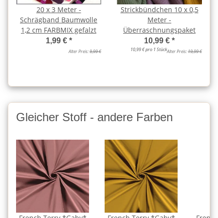
20 x 3 Meter -
Strickbündchen 10 x 0,5
Schrägband Baumwolle
Meter -
1,2 cm FARBMIX gefalzt
Überraschnungspaket
1,99 €
*
10,99 €
*
10,99 € pro 1 Stück
Alter Preis:
9,99 €
Alter Preis:
19,99 €
Gleicher Stoff - andere Farben
French Terry *Gaby*
French Terry *Gaby*
French