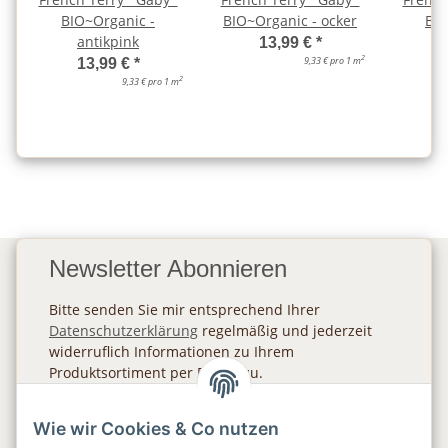
BIO~Organic -
BIO~Organic - ocker
BIO
antikpink
13,99 €
*
2
9,33 € pro 1 m
13,99 €
*
2
9,33 € pro 1 m
Newsletter Abonnieren
Bitte senden Sie mir entsprechend Ihrer
Datenschutzerklärung
regelmäßig und jederzeit
widerruflich Informationen zu Ihrem
Produktsortiment per E-Mail zu.
Abonnieren
Wie wir Cookies & Co nutzen