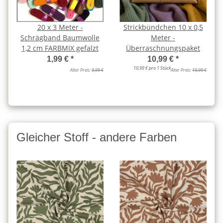
20 x 3 Meter -
Strickbündchen 10 x 0,5
Schrägband Baumwolle
Meter -
1,2 cm FARBMIX gefalzt
Überraschnungspaket
1,99 €
*
10,99 €
*
10,99 € pro 1 Stück
Alter Preis:
9,99 €
Alter Preis:
19,99 €
Gleicher Stoff - andere Farben