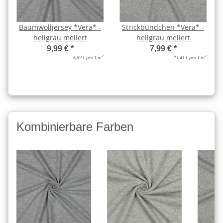
Baumwolljersey *Vera* -
Strickbündchen *Vera* -
hellgrau meliert
hellgrau meliert
9,99 €
*
7,99 €
*
2
2
6,89 € pro 1 m
11,41 € pro 1 m
Kombinierbare Farben