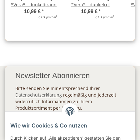
*Vera* - dunkelbraun
*Vera* - dunkelrot
*Ver
10,99 €
*
10,99 €
*
2
2
7,33 € pro 1 m
7,33 € pro 1 m
Newsletter Abonnieren
Bitte senden Sie mir entsprechend Ihrer
Datenschutzerklärung
regelmäßig und jederzeit
widerruflich Informationen zu Ihrem
Produktsortiment per E-Mail zu.
Abonnieren
Wie wir Cookies & Co nutzen
Newsletter Abonnieren
Durch Klicken auf „Alle akzeptieren“ gestatten Sie den