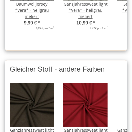
Baumwolljersey
Ganzjahressweat light
Str
*Vera* - hellgrau
*Vera* - hellgrau
*Ver
meliert
meliert
9,99 €
*
10,99 €
*
2
2
6,89 € pro 1 m
7,33 € pro 1 m
Gleicher Stoff - andere Farben
Ganzjahressweat light
Ganzjahressweat light
Ganzjah