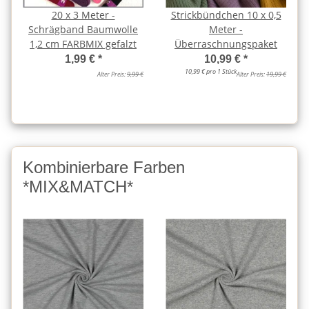
20 x 3 Meter -
Strickbündchen 10 x 0,5
Schrägband Baumwolle
Meter -
1,2 cm FARBMIX gefalzt
Überraschnungspaket
1,99 €
*
10,99 €
*
10,99 € pro 1 Stück
Alter Preis:
9,99 €
Alter Preis:
19,99 €
Kombinierbare Farben
*MIX&MATCH*