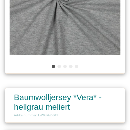
Baumwolljersey *Vera* -
hellgrau meliert
Artikelnummer: E-V08762-041