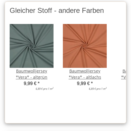
Gleicher Stoff - andere Farben
Baumwolljersey
Baumwolljersey
Bau
*Vera* - altgrün
*Vera* - altlachs
*Ver
9,99 €
*
9,99 €
*
2
2
6,89 € pro 1 m
6,89 € pro 1 m