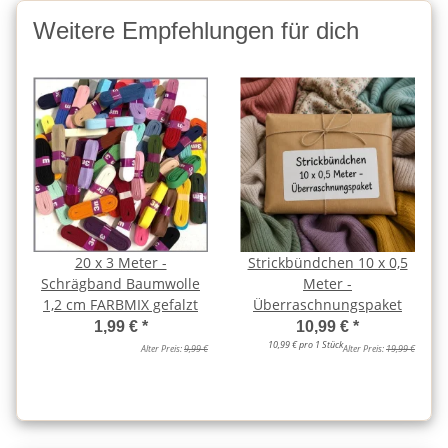
Weitere Empfehlungen für dich
20 x 3 Meter -
Strickbündchen 10 x 0,5
Schrägband Baumwolle
Meter -
1,2 cm FARBMIX gefalzt
Überraschnungspaket
1,99 €
*
10,99 €
*
10,99 € pro 1 Stück
Alter Preis:
9,99 €
Alter Preis:
19,99 €