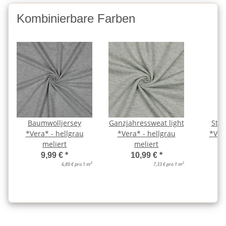
Kombinierbare Farben
Baumwolljersey
Ganzjahressweat light
Str
*Vera* - hellgrau
*Vera* - hellgrau
*Ver
meliert
meliert
9,99 €
*
10,99 €
*
2
2
6,89 € pro 1 m
7,33 € pro 1 m