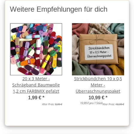
Weitere Empfehlungen für dich
20 x 3 Meter -
Strickbündchen 10 x 0,5
Schrägband Baumwolle
Meter -
1,2 cm FARBMIX gefalzt
Überraschnungspaket
1,99 €
*
10,99 €
*
10,99 € pro 1 Stück
Alter Preis:
9,99 €
Alter Preis:
19,99 €