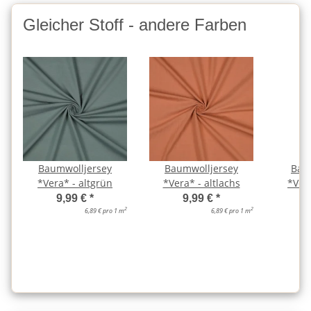
Gleicher Stoff - andere Farben
Baumwolljersey
Baumwolljersey
Bau
*Vera* - altgrün
*Vera* - altlachs
*Ver
9,99 €
*
9,99 €
*
2
2
6,89 € pro 1 m
6,89 € pro 1 m