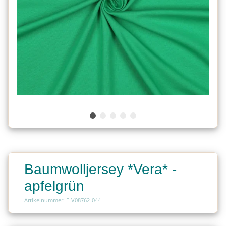
Baumwolljersey *Vera* -
apfelgrün
Artikelnummer: E-V08762-044