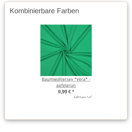
Kombinierbare Farben
Baumwolljersey *Vera* -
apfelgrün
9,99 €
*
2
6,89 € pro 1 m