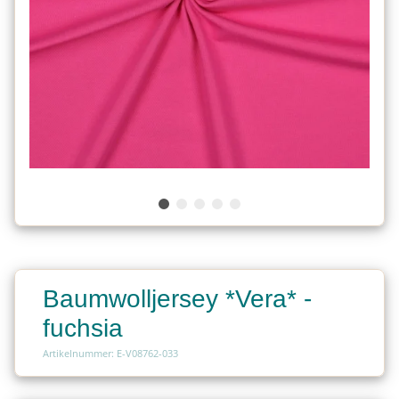
Baumwolljersey *Vera* -
fuchsia
Artikelnummer: E-V08762-033