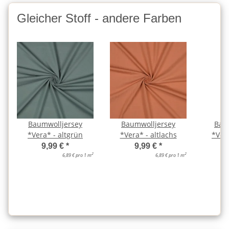
Gleicher Stoff - andere Farben
Baumwolljersey
Baumwolljersey
Bau
*Vera* - altgrün
*Vera* - altlachs
*Ver
9,99 €
*
9,99 €
*
2
2
6,89 € pro 1 m
6,89 € pro 1 m