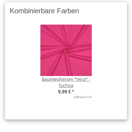
Kombinierbare Farben
Baumwolljersey *Vera* -
fuchsia
9,99 €
*
2
6,89 € pro 1 m