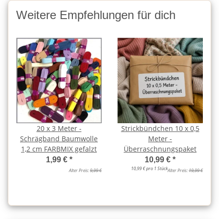
Weitere Empfehlungen für dich
20 x 3 Meter -
Strickbündchen 10 x 0,5
Schrägband Baumwolle
Meter -
1,2 cm FARBMIX gefalzt
Überraschnungspaket
1,99 €
*
10,99 €
*
10,99 € pro 1 Stück
Alter Preis:
9,99 €
Alter Preis:
19,99 €