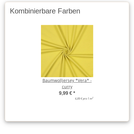
Kombinierbare Farben
Baumwolljersey *Vera* -
curry
9,99 €
*
2
6,89 € pro 1 m