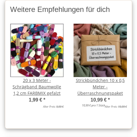
Weitere Empfehlungen für dich
20 x 3 Meter -
Strickbündchen 10 x 0,5
Schrägband Baumwolle
Meter -
1,2 cm FARBMIX gefalzt
Überraschnungspaket
1,99 €
*
10,99 €
*
10,99 € pro 1 Stück
Alter Preis:
9,99 €
Alter Preis:
19,99 €