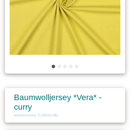
Baumwolljersey *Vera* -
curry
Artikelnummer: E-V08762-082