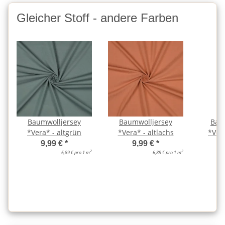
Gleicher Stoff - andere Farben
Baumwolljersey
Baumwolljersey
Bau
*Vera* - altgrün
*Vera* - altlachs
*Ver
9,99 €
*
9,99 €
*
2
2
6,89 € pro 1 m
6,89 € pro 1 m