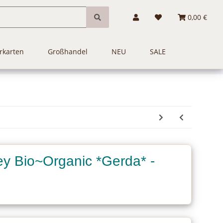
0,00 €
rkarten
Großhandel
NEU
SALE
y Bio~Organic *Gerda* -