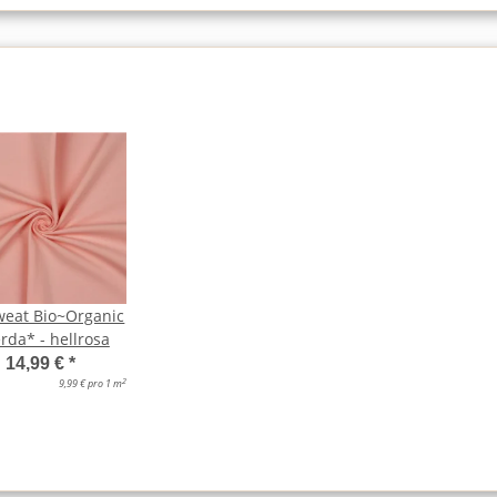
weat Bio~Organic
rda* - hellrosa
14,99 €
*
2
9,99 € pro 1 m