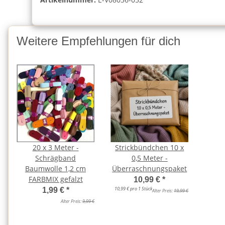
Weitere Empfehlungen für dich
20 x 3 Meter -
Strickbündchen 10 x
Schrägband
0,5 Meter -
Baumwolle 1,2 cm
Überraschnungspaket
FARBMIX gefalzt
10,99 €
*
10,99 € pro 1 Stück
1,99 €
*
Alter Preis:
19,99 €
Alter Preis:
9,99 €