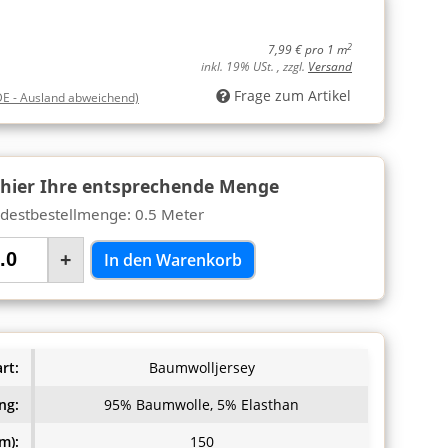
2
7,99 € pro 1 m
inkl. 19% USt. , zzgl.
Versand
Frage zum Artikel
DE - Ausland abweichend)
 hier Ihre entsprechende Menge
destbestellmenge: 0.5 Meter
+
In den Warenkorb
rt:
Baumwolljersey
ng:
95% Baumwolle, 5% Elasthan
m):
150