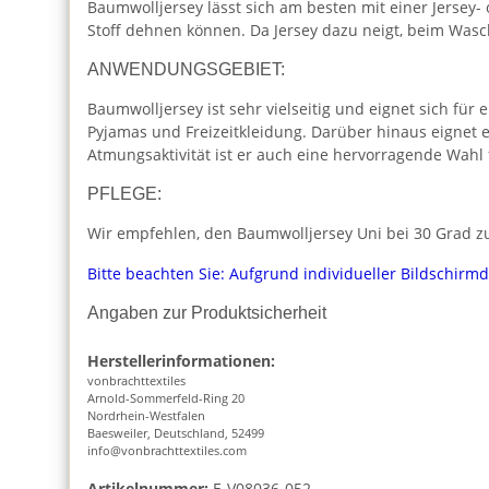
Baumwolljersey lässt sich am besten mit einer Jersey-
Stoff dehnen können. Da Jersey dazu neigt, beim Was
ANWENDUNGSGEBIET:
Baumwolljersey ist sehr vielseitig und eignet sich für 
Pyjamas und Freizeitkleidung. Darüber hinaus eignet 
Atmungsaktivität ist er auch eine hervorragende Wahl
PFLEGE:
Wir empfehlen, den Baumwolljersey Uni bei 30 Grad zu
Bitte beachten Sie: Aufgrund individueller Bildschirm
Angaben zur Produktsicherheit
Herstellerinformationen:
vonbrachttextiles
Arnold-Sommerfeld-Ring 20
Nordrhein-Westfalen
Baesweiler, Deutschland, 52499
info@vonbrachttextiles.com
Artikelnummer:
E-V08036-052