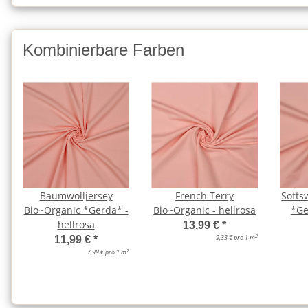
Kombinierbare Farben
Baumwolljersey
French Terry
Softs
Bio~Organic *Gerda* -
Bio~Organic - hellrosa
*Ge
hellrosa
13,99 €
*
2
9,33 € pro 1 m
11,99 €
*
2
7,99 € pro 1 m