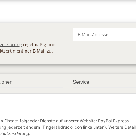
Newsletter Abonnieren
zerklärung
regelmäßig und
ktsortiment per E-Mail zu.
tionen
Service
ngsmöglichkeiten
Geschenkgutscheine
andbedingungen
Großhandel
etter
den Einsatz folgender Dienste auf unserer Website: PayPal Express
ng jederzeit ändern (Fingerabdruck-Icon links unten). Weitere Detail
chutzerklärung
.