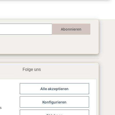
Abonnieren
Folge uns
▶️ YouTube
Alle akzeptieren
📘 Facebook
📸 Instagram
Konfigurieren
s
🎵 TikTok