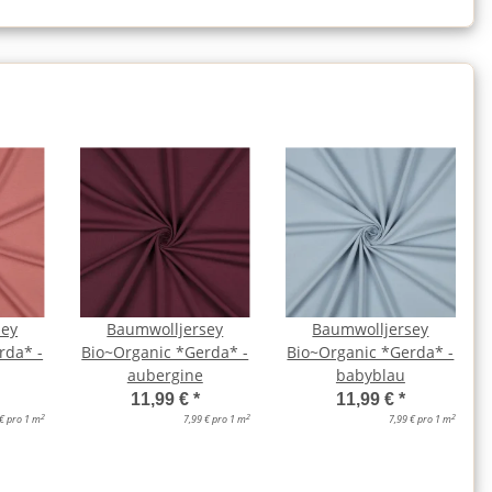
sey
Baumwolljersey
Baumwolljersey
rda* -
Bio~Organic *Gerda* -
Bio~Organic *Gerda* -
aubergine
babyblau
11,99 €
*
11,99 €
*
2
2
2
 € pro 1 m
7,99 € pro 1 m
7,99 € pro 1 m