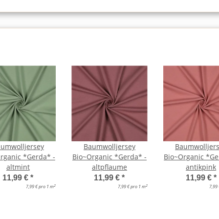
umwolljersey
Baumwolljersey
Baumwolljer
rganic *Gerda* -
Bio~Organic *Gerda* -
Bio~Organic *Ge
altmint
altpflaume
antikpink
11,99 €
*
11,99 €
*
11,99 €
*
2
2
7,99 € pro 1 m
7,99 € pro 1 m
7,99