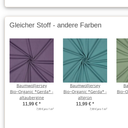
Gleicher Stoff - andere Farben
Baumwolljersey
Baumwolljersey
Ba
Bio~Organic *Gerda* -
Bio~Organic *Gerda* -
Bio~O
altaubergine
altgrün
11,99 €
*
11,99 €
*
2
2
7,99 € pro 1 m
7,99 € pro 1 m