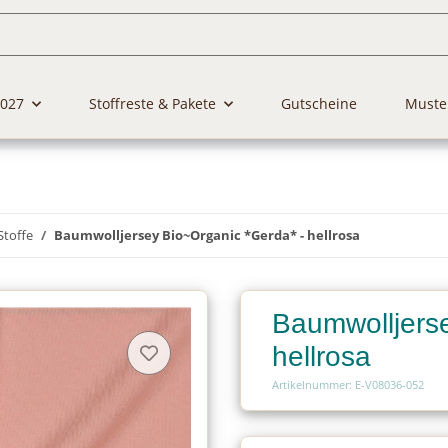
2027
Stoffreste & Pakete
Gutscheine
Muste
Stoffe
Baumwolljersey Bio~Organic *Gerda* - hellrosa
Baumwolljerse
hellrosa
Artikelnummer: E-V08036-052
Charge