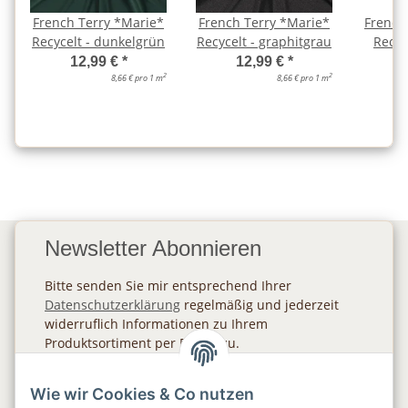
French Terry *Marie*
French Terry *Marie*
French
Recycelt - dunkelgrün
Recycelt - graphitgrau
Recyc
12,99 €
*
12,99 €
*
2
2
8,66 € pro 1 m
8,66 € pro 1 m
Newsletter Abonnieren
Bitte senden Sie mir entsprechend Ihrer
Datenschutzerklärung
regelmäßig und jederzeit
widerruflich Informationen zu Ihrem
Produktsortiment per E-Mail zu.
Abonnieren
Wie wir Cookies & Co nutzen