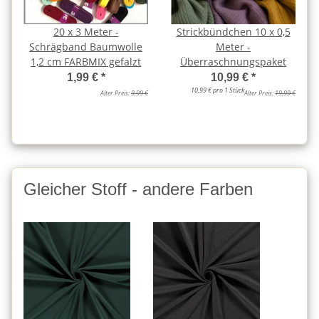
20 x 3 Meter -
Strickbündchen 10 x 0,5
Schrägband Baumwolle
Meter -
1,2 cm FARBMIX gefalzt
Überraschnungspaket
1,99 €
*
10,99 €
*
10,99 € pro 1 Stück
Alter Preis:
9,99 €
Alter Preis:
19,99 €
Gleicher Stoff - andere Farben