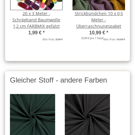
20 x 3 Meter -
Strickbündchen 10 x 0,5
Schrägband Baumwolle
Meter -
1,2 cm FARBMIX gefalzt
Überraschnungspaket
1,99 €
*
10,99 €
*
10,99 € pro 1 Stück
Alter Preis:
9,99 €
Alter Preis:
19,99 €
Gleicher Stoff - andere Farben