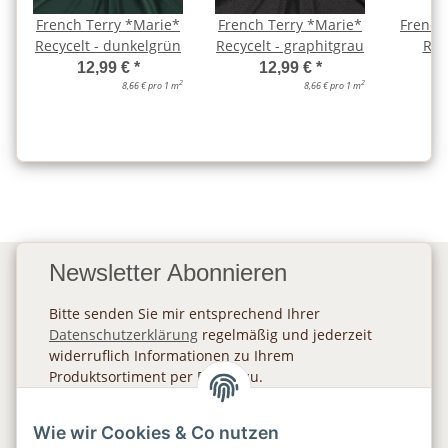
French Terry *Marie*
French Terry *Marie*
French
Recycelt - dunkelgrün
Recycelt - graphitgrau
Rec
12,99 €
*
12,99 €
*
2
2
8,66 € pro 1 m
8,66 € pro 1 m
Newsletter Abonnieren
Bitte senden Sie mir entsprechend Ihrer
Datenschutzerklärung
regelmäßig und jederzeit
widerruflich Informationen zu Ihrem
Produktsortiment per E-Mail zu.
Abonnieren
Wie wir Cookies & Co nutzen