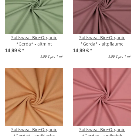
Softsweat Bio~Organic
Softsweat Bio~Organic
*Gerda* - altmint
*Gerda* - altpflaume
14,99 €
*
14,99 €
*
2
2
9,99 € pro 1 m
9,99 € pro 1 m
Softsweat Bio~Organic
Softsweat Bio~Organic
*Gerda* - antiklachs
*Gerda* - antikpink