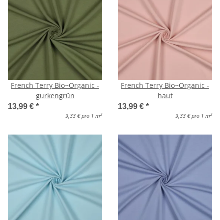
French Terry Bio~Organic -
French Terry Bio~Organic -
gurkengrün
haut
13,99 €
*
13,99 €
*
2
2
9,33 € pro 1 m
9,33 € pro 1 m