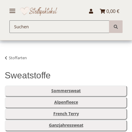
0,00 €
Stoffarten
Sweatstoffe
Sommersweat
Alpenfleece
French Terry
Ganzjahressweat