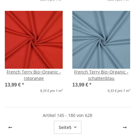
French Terry Bio~Organic -
French Terry Bio~Organic -
rotorange
schattenblau
13,99 €
*
13,99 €
*
2
2
9,33 € pro 1 m
9,33 € pro 1 m
Artikel 145 - 180 von 628
Seite
5