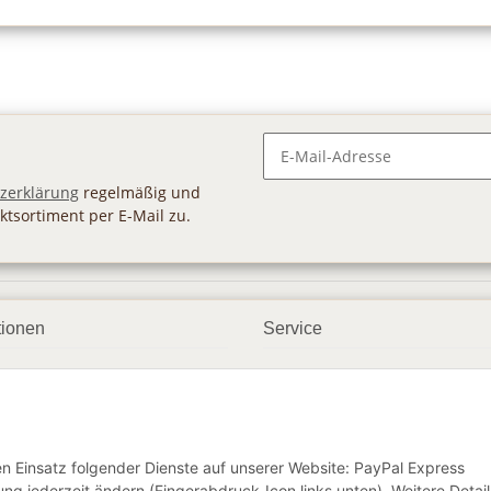
Newsletter Abonnieren
zerklärung
regelmäßig und
ktsortiment per E-Mail zu.
tionen
Service
ngsmöglichkeiten
Geschenkgutscheine
andbedingungen
Großhandel
etter
den Einsatz folgender Dienste auf unserer Website: PayPal Express
ng jederzeit ändern (Fingerabdruck-Icon links unten). Weitere Detail