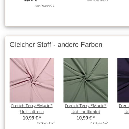
Alter Preis:
9,99 €
Gleicher Stoff - andere Farben
French Terry *Marie*
French Terry *Marie*
Fren
Uni - altrosa
Uni - antikmint
Un
10,99 €
*
10,99 €
*
2
2
7,33 € pro 1 m
7,33 € pro 1 m