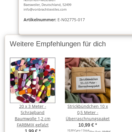
Baesweiler, Deutschland, 52499
info@vonbrachttextiles.com
Artikelnummer:
E-N02775-017
Weitere Empfehlungen für dich
20 x 3 Meter -
Strickbündchen 10 x
Schrägband
0,5 Meter -
Baumwolle 1,2 cm
Überraschnungspaket
FARBMIX gefalzt
10,99 €
*
10,99 € pro 1 Stück
1,99 €
*
Alter Preis:
19,99 €