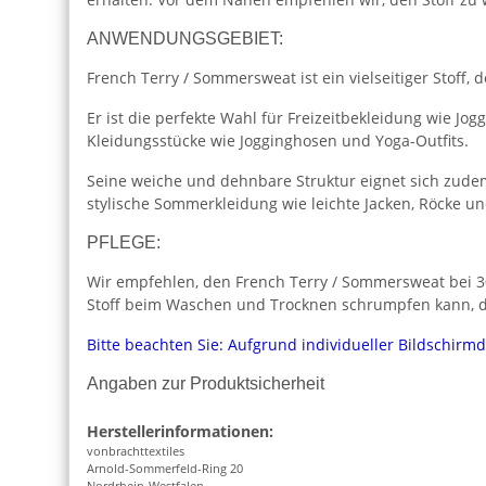
ANWENDUNGSGEBIET:
French Terry / Sommersweat ist ein vielseitiger Stoff
Er ist die perfekte Wahl für Freizeitbekleidung wie J
Kleidungsstücke wie Jogginghosen und Yoga-Outfits.
Seine weiche und dehnbare Struktur eignet sich zudem
stylische Sommerkleidung wie leichte Jacken, Röcke u
PFLEGE:
Wir empfehlen, den French Terry / Sommersweat bei 30
Stoff beim Waschen und Trocknen schrumpfen kann, da
Bitte beachten Sie: Aufgrund individueller Bildschirm
Angaben zur Produktsicherheit
Herstellerinformationen:
vonbrachttextiles
Arnold-Sommerfeld-Ring 20
Nordrhein-Westfalen