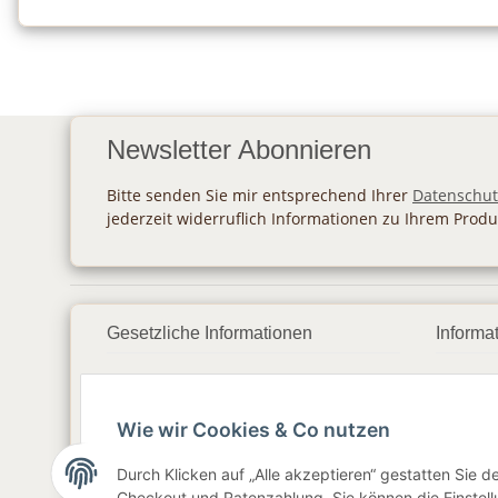
Newsletter Abonnieren
Bitte senden Sie mir entsprechend Ihrer
Datenschut
jederzeit widerruflich Informationen zu Ihrem Produ
Gesetzliche Informationen
Informa
Datenschutz
Zahlu
Wie wir Cookies & Co nutzen
AGB
Vers
Sitemap
Newsl
Durch Klicken auf „Alle akzeptieren“ gestatten Sie 
Checkout und Ratenzahlung. Sie können die Einstellu