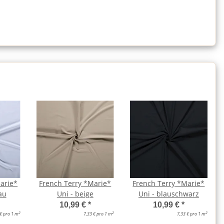
arie*
French Terry *Marie*
French Terry *Marie*
au
Uni - beige
Uni - blauschwarz
10,99 €
*
10,99 €
*
2
2
2
 € pro 1 m
7,33 € pro 1 m
7,33 € pro 1 m