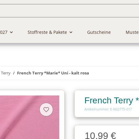
2027
Stoffreste & Pakete
Gutscheine
Muste
 Terry
French Terry *Marie* Uni - kalt rosa
French Terry *
Artikelnummer: E-N02775-017
Charge
10,99 €
Charge