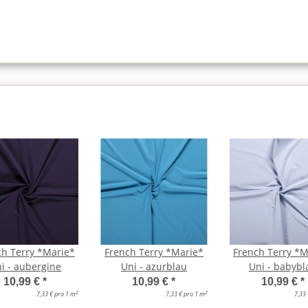
ch Terry *Marie*
French Terry *Marie*
French Terry *M
i - aubergine
Uni - azurblau
Uni - babybl
10,99 €
*
10,99 €
*
10,99 €
*
2
2
7,33 € pro 1 m
7,33 € pro 1 m
7,33